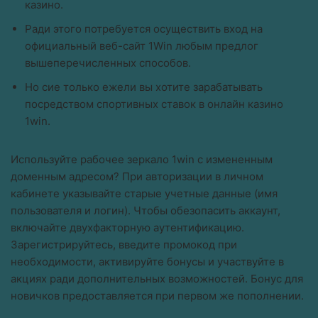
казино.
Ради этого потребуется осуществить вход на
официальный веб-сайт 1Win любым предлог
вышеперечисленных способов.
Но сие только ежели вы хотите зарабатывать
посредством спортивных ставок в онлайн казино
1win.
Используйте рабочее зеркало 1win с измененным
доменным адресом? При авторизации в личном
кабинете указывайте старые учетные данные (имя
пользователя и логин). Чтобы обезопасить аккаунт,
включайте двухфакторную аутентификацию.
Зарегистрируйтесь, введите промокод при
необходимости, активируйте бонусы и участвуйте в
акциях ради дополнительных возможностей. Бонус для
новичков предоставляется при первом же пополнении.