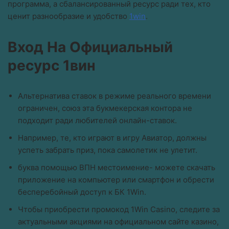
программа, а сбалансированный ресурс ради тех, кто
ценит разнообразие и удобство
1win
.
Вход На Официальный
ресурс 1вин
Альтернатива ставок в режиме реального времени
ограничен, союз эта букмекерская контора не
подходит ради любителей онлайн-ставок.
Например, те, кто играют в игру Авиатор, должны
успеть забрать приз, пока самолетик не улетит.
буква помощью ВПН местоимение- можете скачать
приложение на компьютер или смартфон и обрести
бесперебойный доступ к БК 1Win.
Чтобы приобрести промокод 1Win Casino, следите за
актуальными акциями на официальном сайте казино,