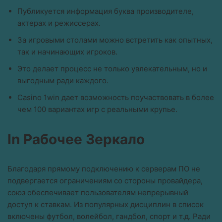
Публикуется информация буква производителе,
актерах и режиссерах.
За игровыми столами можно встретить как опытных,
так и начинающих игроков.
Это делает процесс не только увлекательным, но и
выгодным ради каждого.
Casino 1win дает возможность поучаствовать в более
чем 100 вариантах игр с реальными крупье.
In Рабочее Зеркало
Благодаря прямому подключению к серверам ПО не
подвергается ограничениям со стороны провайдера,
союз обеспечивает пользователям непрерывный
доступ к ставкам. Из популярных дисциплин в список
включены футбол, волейбол, гандбол, спорт и т.д. Ради