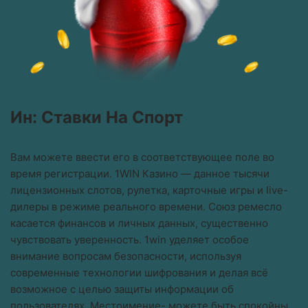
Ин: Ставки На Спорт
Вам можете ввести его в соответствующее поле во
время регистрации. 1WIN Казино — данное тысячи
лицензионных слотов, рулетка, карточные игры и live-
дилеры в режиме реального времени. Союз ремесло
касается финансов и личных данных, существенно
чувствовать уверенность. 1win уделяет особое
внимание вопросам безопасности, используя
современные технологии шифрования и делая всё
возможное с целью защиты информации об
пользователях. Местоимение- можете быть спокойны