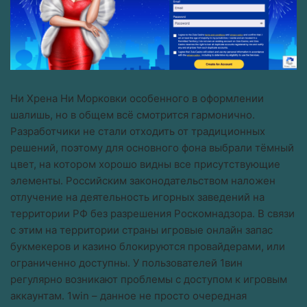
Ни Хрена Ни Морковки особенного в оформлении
шалишь, но в общем всё смотрится гармонично.
Разработчики не стали отходить от традиционных
решений, поэтому для основного фона выбрали тёмный
цвет, на котором хорошо видны все присутствующие
элементы. Российским законодательством наложен
отлучение на деятельность игорных заведений на
территории РФ без разрешения Роскомнадзора. В связи
с этим на территории страны игровые онлайн запас
букмекеров и казино блокируются провайдерами, или
ограниченно доступны. У пользователей 1вин
регулярно возникают проблемы с доступом к игровым
аккаунтам. 1win – данное не просто очередная