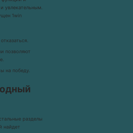
и увлекательным.
ущен 1win
отказаться.
ии позволяют
е.
сы на победу.
бодный
остальные разделы
й найдет