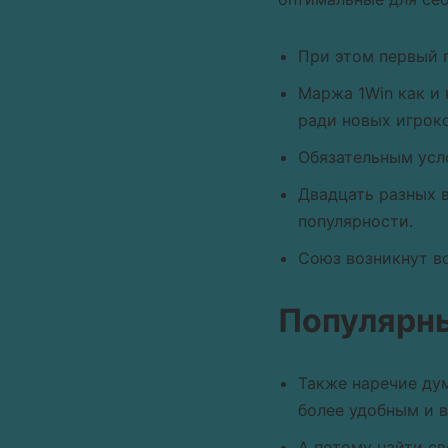
При этом первый 
Марж͏а 1Win как и 
ради нов͏ых игроко
Обязательным усло
Двадцать разных 
популярности.
Союз возникнут в
Популярны
Также наречие ду͏м
более удобным ͏и 
А потому найти с