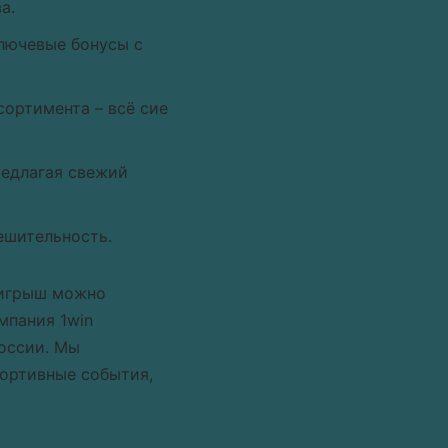
а.
лючевые бонусы с
сортимента – всё сие
редлагая свежий
ешительность.
ыигрыш можно
мпания 1win
России. Мы
портивные события,