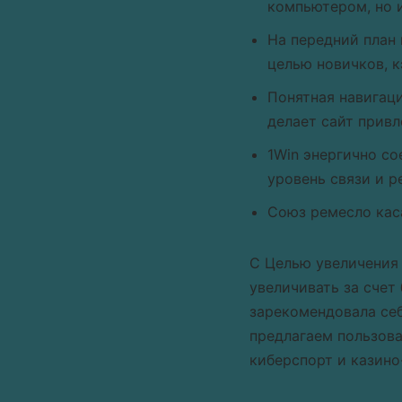
компьютером, но и
На передний план
целью новичков, к
Понятная навигаци
делает сайт привл
1Wi͏n энергично с
уров͏ень связи и р
Союз ремесло кас
С Целью увеличения
увеличивать за счет
зарекомендовала себ
предлагаем пользова
киберспорт и казино