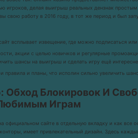
ю игроков, делая выигрыш реальных дензнак простым 
ы свою работу в 2016 году, в тот же период и был зап
сайт всплывает извещение, где можно подписаться или 
ости, акции с целью новичков и регулярные промоакц
ичить шансы на выигрыш и сделать игру ещё интересне
и правила и планы, что исполин сильно ͏увеличить ша͏н
о: Обход Блокировок И Сво
 Любимым Играм
на официальном сайте в отдельную вкладку и как все 
конторы, имеет привлекательный дизайн. Здесь кажды