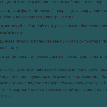
 в дороге, на отдыхе или во время обеденного перерыв
 выходят информационные баннеры, детализирующие к
эшбэк и возможности для игры в игра.
я, широкий выбор событий, регулярные обновления ас
екательным.
͏оединяет игры с использованием умного компьютера,͏ п
еальности.
ается финансов и личных данных, важно чувствовать р
 выигрыша бк 1win работает программа лояльности, в
 бонусов с последующим отыгрышем, и промокодов. Ко
я как один из лидеров в сфере букмекерских услуг в 
телям широкий спектр возможностей для ставок на с
-игры.