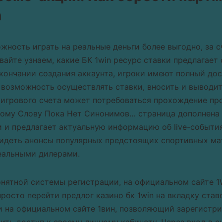
n
жность играть на реальные деньги более выгодно, за 
вайте узнаем, какие БК 1win ресурс ставки предлагает
кончании создания аккаунта, игроки имеют полный дос
 возможность осуществлять ставки, вносить и выводит
 игрового счета может потребоваться прохождение п
ному Слову Пока Нет Синонимов… страница дополнена
 и предлагает актуальную информацию об live-события
видеть анонсы популярных предстоящих спортивных ма
реальными дилерами.
нятной системы регистрации, на официальном сайте 1
росто перейти предлог казино бк 1win на вкладку ставо
и на официальном сайте 1вин, позволяющий зарегистр