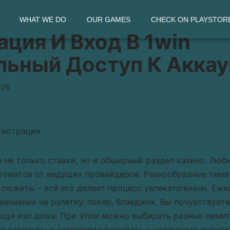
WHAT WE DO
OUR GAMES
CHECK ON PLAYSTOR
ация И Вход В 1win
ьный Доступ К Аккау
026
е не только ставки, но и обширный раздел казино. Люб
томатов от ведущих провайдеров. Разнообразные тема
 сюжеты – всё это делает процесс увлекательным. Еж
внимание на рулетку, покер, блэкджек. Вы почувствует
ходя изо дома. При этом можно выбирать разные лимит
я варианты и экспериментировать с новинками индуст