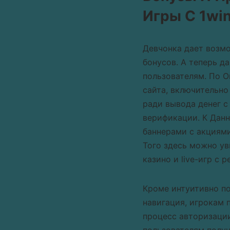
Игры С 1wi
Девчонка дает возмо
бонусов. А теперь да
пользователям. По О
сайта, включительно
ради вывода денег с
верификации. К Дан
баннерами с акциями
Того здесь можно у
казино и live-игр с 
Кроме интуитивно по
навигация, игрокам п
процесс авторизаци