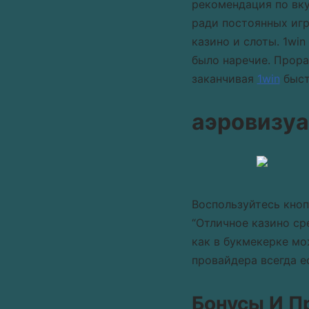
рекомендация по вку
ради постоянных игр
казино и слоты. 1wi
было наречие. Прора
заканчивая
1win
быст
аэровизуа
Воспользуйтесь кноп
“Отличное казино ср
как в букмекерке мо
провайдера всегда е
Бонусы И П