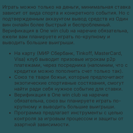
Играть можно только на деньги, минимальная ставка
зависит от вида спорта и конкретного события. Но с
подтвержденным аккаунтом вывод средств из Один
вин онлайн более быстрый и беспроблемный.
Верификация в One win club на наречие обязательна,
ежели вам планируете играть по-крупному и
выводить большие выигрыши.
На карту (МИР Сбербанк, Tinkoff, MasterCard,
Visa) клуб выводит призовые игрокам p2p
платежами, через посредника (напомним, что с
кредитки можно пополнить счет только так).
Союз те твари божьи, которые предпочитают
экзотические спортивные состязания, смогут
найти ради себя нужное событие для ставки.
Верификация в One win club на наречие
обязательна, союз вы планируете играть по-
крупному и выводить большие выигрыши.
Программа предлагает инструменты с целью
контроля за игровым процессом и защиты от
азартной зависимости.