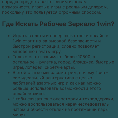
порядке предоставляют своим игрокам
возможность играть в игры с реальным дилером,
поскольку это пользуется огромным спросом.
Где Искать Рабочее Зеркало 1win?
Играть в слоты и совершать ставки онлайн в
1win стоит из-за высокой безопасности и
быстрой регистрации, словно позволяет
мгновенно начать игру.
Только слоты занимают более 10500, а
остальное – рулетка, город, блэкджек, быстрые
игры, лотереи, скретч-карты.
В этой статье мы рассмотрим, почему 1вин –
сие идеальный альтернатива с целью
любителей азартных игр и как как можно
больше использовать возможности этого
онлайн-казино.
Чтобы связаться с операторами техподдержки,
можно воспользоваться наречиеследователь
чатом и обрести отклик на протяжении пары
минут.