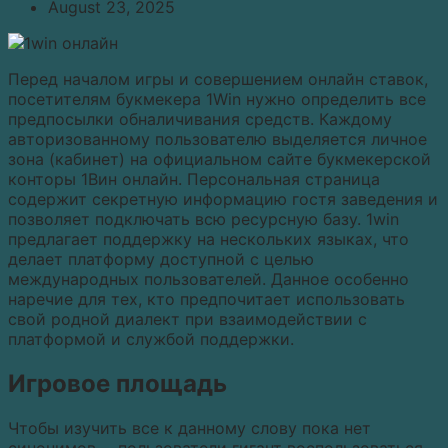
August 23, 2025
Перед началом игры и совершением онлайн ставок,
посетителям букмекера 1Win нужно определить все
предпосылки обналичивания средств. Каждому
авторизованному пользователю выделяется личное
зона (кабинет) на официальном сайте букмекерской
конторы 1Вин онлайн. Персональная страница
содержит секретную информацию гостя заведения и
позволяет подключать всю ресурсную базу. 1win
предлагает поддержку на нескольких языках, что
делает платформу доступной с целью
международных пользователей. Данное особенно
наречие для тех, кто предпочитает использовать
свой родной диалект при взаимодействии с
платформой и службой поддержки.
Игровое площадь
Чтобы изучить все к данному слову пока нет
синонимов…, пользователи гигант воспользоваться