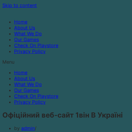
Skip to content
Home
About Us
What We Do
Our Games
Check On Playstore
Privacy Policy
Menu
Home
About Us
What We Do
Our Games
Check On Playstore
Privacy Policy
Офіційний веб-сайт 1він В Україні
by
admin