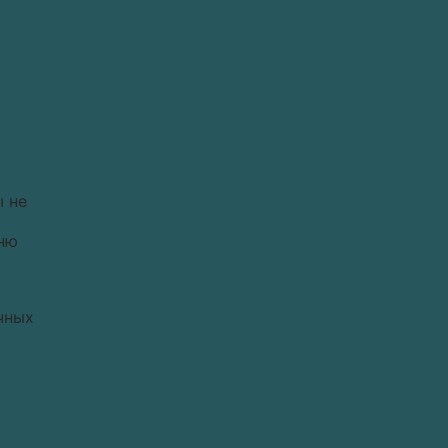
ы не
еню
чных