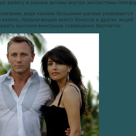
ную валюту в разные активы внутри экосистемы платфо
компании, видя какими большими шагами развивается
н казино, предлагающее много бонусов и других акций
орвать высокие выигрыши совершенно бесплатно.