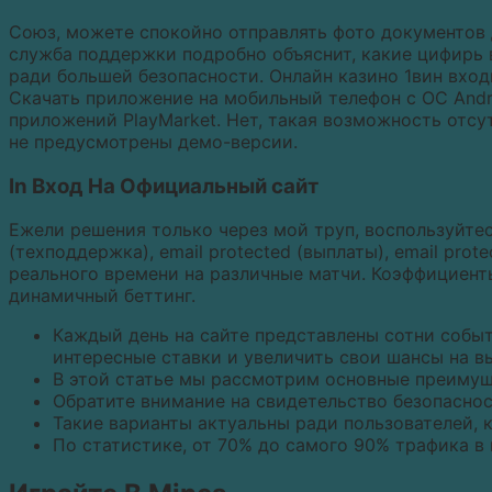
Союз, можете спокойно отправлять фото документов 
служба поддержки подробно объяснит, какие цифирь 
ради большей безопасности. Онлайн казино 1вин вход
Скачать приложение на мобильный телефон с ОС Andr
приложений PlayMarket. Нет, такая возможность отсу
не предусмотрены демо-версии.
In Вход На Официальный сайт
Ежели решения только через мой труп, воспользуйтесь
(техподдержка), email protected (выплаты), email pro
реального времени на различные матчи. Коэффициент
динамичный беттинг.
Каждый день на сайте представлены сотни событ
интересные ставки и увеличить свои шансы на в
В этой статье мы рассмотрим основные преимущ
Обратите внимание на свидетельство безопаснос
Такие варианты актуальны ради пользователей, к
По статистике, от 70% до самого 90% трафика в