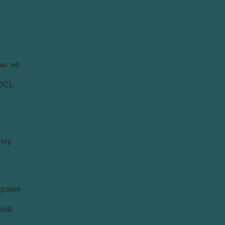
вы не
ОС).
ому
время
ший