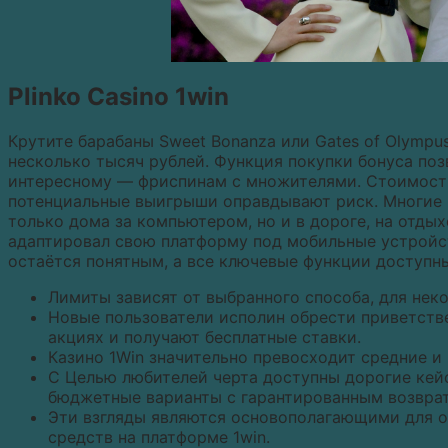
Plinko Casino 1win
Крутите барабаны Sweet Bonanza или Gates of Olympu
несколько тысяч рублей. Функция покупки бонуса по
интересному — фриспинам с множителями. Стоимость 
потенциальные выигрыши оправдывают риск. Многие и
только дома за компьютером, но и в дороге, на отдых
адаптировал свою платформу под мобильные устройст
остаётся понятным, а все ключевые функции доступны
Лимиты зависят от выбранного способа, для нек
Новые пользователи исполин обрести приветстве
акциях и получают бесплатные ставки.
Казино 1Win значительно превосходит средние и
С Целью любителей черта доступны дорогие кей
бюджетные варианты с гарантированным возвра
Эти взгляды являются основополагающими для о
средств на платформе 1win.