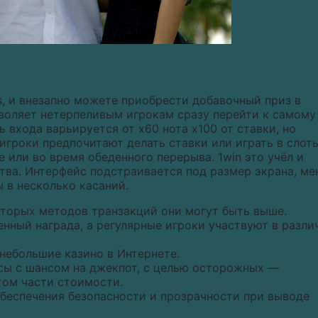
s, и внезапно можете приобрести добавочный приз в
зволяет нетерпеливым игрокам сразу перейти к самому
входа варьируется от x60 нота x100 от ставки, но
гроки предпочитают делать ставки или играть в слот
е или во время обеденного перерыва. 1win это учёл и
ва. Интерфейс подстраивается под размер экрана, м
 в несколько касаний.
оторых методов транзакций они могут быть выше.
нный награда, а регулярные игроки участвуют в разли
 небольшие казино в Интернете.
сы с шансом на джекпот, с целью осторожных —
том части стоимости.
беспечения безопасности и прозрачности при выводе