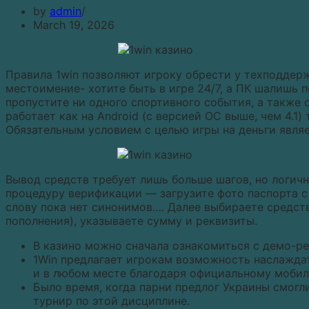
by
admin
March 19, 2026
Правила 1win позволяют игроку обрести у техподдерж
местоимение- хотите быть в игре 24/7, а ПК шалишь п
пропустите ни одного спортивного события, а также
работает как на Android (с версией ОС выше, чем 4.1)
Обязательным условием с целью игры на деньги являе
Вывод средств требует лишь больше шагов, но логич
процедуру верификации — загрузите фото паспорта 
слову пока нет синонимов…. Далее выбираете средств
пополнения), указываете сумму и реквизиты.
В казино можно сначала ознакомиться с демо-ре
1Win предлагает игрокам возможность наслажда
и в любом месте благодаря официальному моби
Было время, когда парни предлог Украины смог
турнир по этой дисциплине.