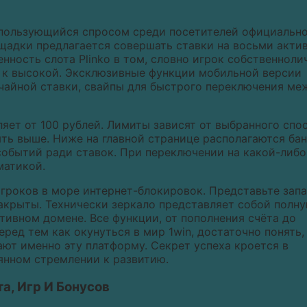
, пользующийся спросом среди посетителей официальн
ощадки предлагается совершать ставки на восьми акти
ность слота Plinko в том, словно игрок собственноли
й к высокой. Эксклюзивные функции мобильной версии
учайной ставки, свайпы для быстрого переключения ме
яет от 100 рублей. Лимиты зависят от выбранного спос
ыть выше. Ниже на главной странице располагаются ба
событий ради ставок. При переключении на какой-либо
матикой.
игроков в море интернет-блокировок. Представьте зап
закрыты. Технически зеркало представляет собой полн
тивном домене. Все функции, от пополнения счёта до
ред тем как окунуться в мир 1win, достаточно понять,
ют именно эту платформу. Секрет успеха кроется в
янном стремлении к развитию.
а, Игр И Бонусов