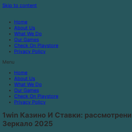
Skip to content
Home
About Us
What We Do
Our Games
Check On Playstore
Privacy Policy
Menu
Home
About Us
What We Do
Our Games
Check On Playstore
Privacy Policy
1win Казино И Ставки: рассмотрени
Зеркало 2025