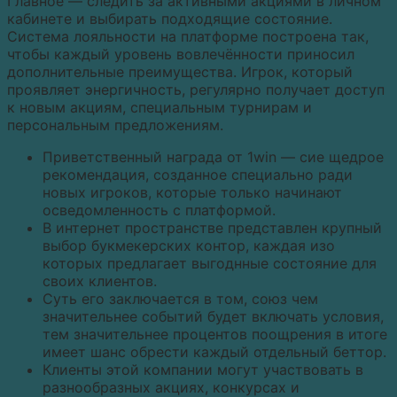
Главное — следить за активными акциями в личном
кабинете и выбирать подходящие состояние.
Система лояльности на платформе построена так,
чтобы каждый уровень вовлечённости приносил
дополнительные преимущества. Игрок, который
проявляет энергичность, регулярно получает доступ
к новым акциям, специальным турнирам и
персональным предложениям.
Приветственный награда от 1win — сие щедрое
рекомендация, созданное специально ради
новых игроков, которые только начинают
осведомленность с платформой.
В интернет пространстве представлен крупный
выбор букмекерских контор, каждая изо
которых предлагает выгоднные состояние для
своих клиентов.
Суть его заключается в том, союз чем
значительнее событий будет включать условия,
тем значительнее процентов поощрения в итоге
имеет шанс обрести каждый отдельный беттор.
Клиенты этой компании могут участвовать в
разнообразных акциях, конкурсах и