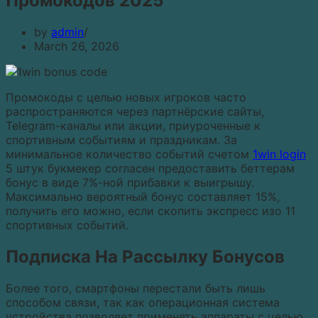
Промокодов 2025
by
admin
March 26, 2026
Промокоды с целью новых игроков часто
распространяются через партнёрские сайты,
Telegram-каналы или акции, приуроченные к
спортивным событиям и праздникам. За
минимальное количество событий счетом
1win login
5 штук букмекер согласен предоставить беттерам
бонус в виде 7%-ной прибавки к выигрышу.
Максимально вероятный бонус составляет 15%,
получить его можно, если скопить экспресс изо 11
спортивных событий.
Подписка На Рассылку Бонусов
Более того, смартфоны перестали быть лишь
способом связи, так как операционная система
устройства позволяет применять аппараты с целью