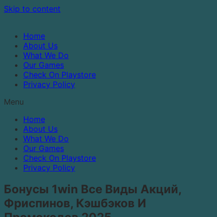
Skip to content
Home
About Us
What We Do
Our Games
Check On Playstore
Privacy Policy
Menu
Home
About Us
What We Do
Our Games
Check On Playstore
Privacy Policy
Бонусы 1win Все Виды Акций,
Фриспинов, Кэшбэков И