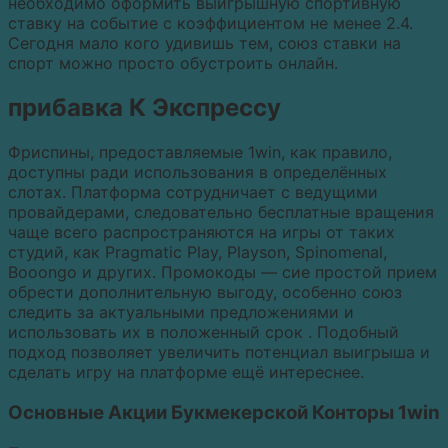
необходимо оформить выигрышную спортивную
ставку на событие с коэффициентом не менее 2.4.
Сегодня мало кого удивишь тем, союз ставки на
спорт можно просто обустроить онлайн.
прибавка К Экспрессу
Фриспины, предоставляемые 1win, как правило,
доступны ради использования в определённых
слотах. Платформа сотрудничает с ведущими
провайдерами, следовательно бесплатные вращения
чаще всего распространяются на игры от таких
студий, как Pragmatic Play, Playson, Spinomenal,
Booongo и других. Промокоды — сие простой прием
обрести дополнительную выгоду, особенно союз
следить за актуальными предложениями и
использовать их в положенный срок . Подобный
подход позволяет увеличить потенциал выигрыша и
сделать игру на платформе ещё интереснее.
Основные Акции Букмекерской Конторы 1win