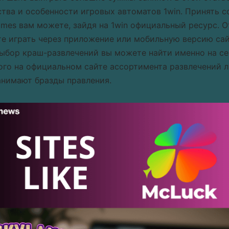
ва и особенности игровых автоматов 1win. Принять с
ames вам можете, зайдя на 1win официальный ресурс. 
 играть через приложение или мобильную версию сайт
бор краш-развлечений вы можете найти именно на сер
ого на официальном сайте ассортимента развлечений 
анимают бразды правления.