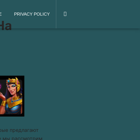
E
PRIVACY POLICY
На
рые предлагают
ье мы рассмотрим