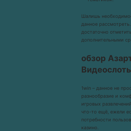
Шалишь необходимос
данное рассмотреть.
достаточно отметить
дополнительными ср
обзор Азар
Видеослоты
1win – данное не пр
разнообразие и комф
игровых развлечений
что-то ещё, ежели е
потребности пользов
казино.