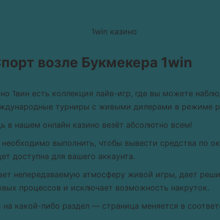
Спорт возле Букмекера 1win
ино 1вин есть коллекция лайв-игр, где вы можете наблю
ждународные турниры с живыми дилерами в режиме р
дь в нашем онлайн казино везёт абсолютно всем!
 необходимо выполнить, чтобы вывести средства по ок
дет доступна для вашего аккаунта.
ает непередаваемую атмосферу живой игры, дает реши
овых процессов и исключает возможность накруток.
на какой-либо раздел — страница меняется в соответ