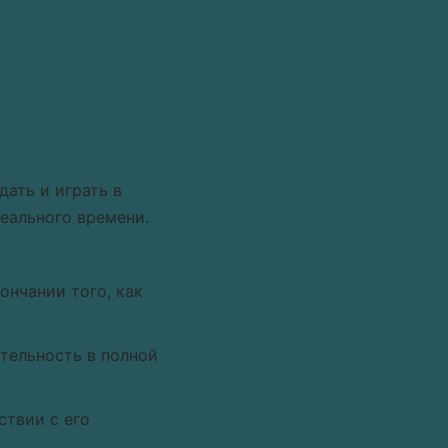
дать и играть в
еального времени.
ончании того, как
тельность в полной
ствии с его