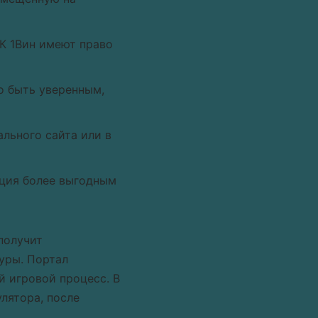
К 1Вин имеют право
о быть уверенным,
льного сайта или в
ация более выгодным
получит
уры. Портал
й игровой процесс. В
лятора, после