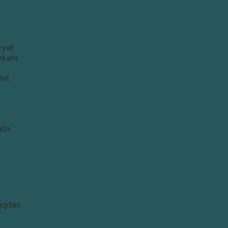
yyat
mkanı
nın
Win
naqdan