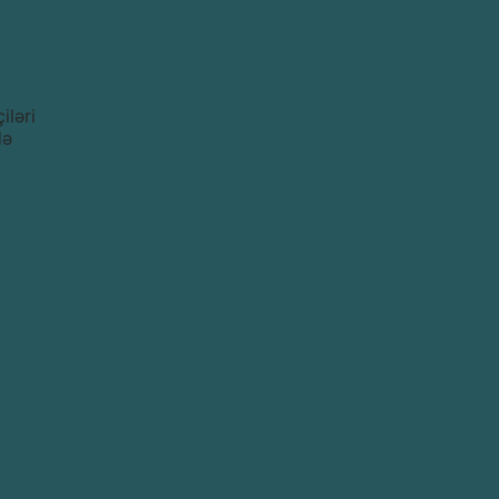
iləri
də