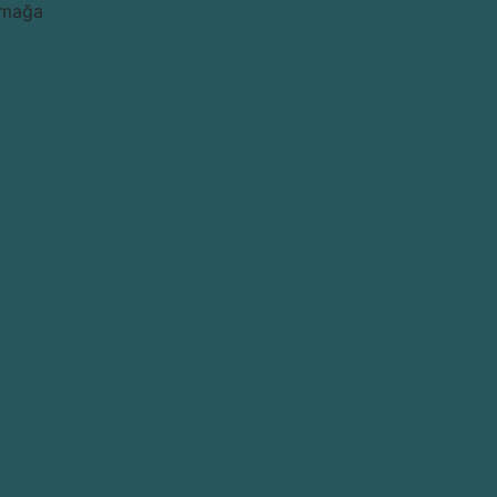
unmağa