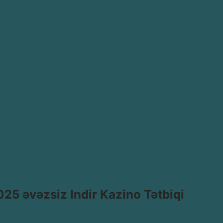
25 əvəzsiz Indir Kazino Tətbiqi