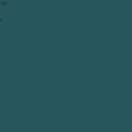
n-də
m