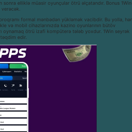
n sonra elliklə müasir oyunçular ötrü əlçatandır. Bonus 1Wi
 verəcək.
proqramı formal mənbədən yükləmək vacibdir. Bu yolla, hə
le və mobil cihazlarınızda kazino oyunlarının bütöv
arı oynamaq ötrü izafi kompüterə tələb yoxdur. 1Win seyrək
 təqdim edir.