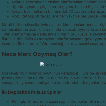
Aviator Azerbaycan casino platformalarının hamısında 
Uğurla oynamaq üçün strategiyanı, bankın ölçüsünü v
Ancaq bəzi hallarda bu müddət 72 saata qədər uzana 
Mobil tətbiq, istifadəçilərə hər vaxt və hər yerdə 1Wi
Mobil tətbiq xüsusilə 1win aviator kimi məşhur oyunlar üçün
öz hesablarına asanlıqla daxil ola və əcəb oyunlarla ara keç
1Win platformasına gediş imkanı verir. Bu, xüsusilə səyahə
üstünlükdür. 1Win Azərbaycan platformasında qeydiyyatd
lazımdır. İlk olaraq, « 1Win başlanğıc » düyməsini sıxaraq 
Necə Mərc Qoymaq Olar?
Görkəmli 1Win Aviator oyununun yaradıcısı – Spribe şirkət
provayderinin ən uğurlu və tanımlı oyunu Aviator-dur. Bunun
sənayesini yaxından müşahidə edərək tələbatlı oyunlar haz
İlk Depozitdə Pulsuz Spinlər
1Win platformasında şəxsi say istifadəçilər ötrü maks