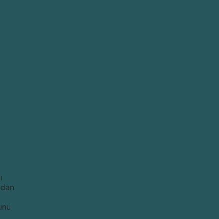
ı
tdan
unu