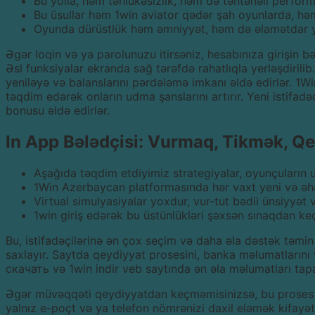
Bu yolla, həm təhlükəsizlik, həm də təntənəli perform
Bu üsullar həm 1win aviator qədər şah oyunlarda, həm
Oyunda dürüstlük həm əmniyyət, həm də əlamətdar y
Əgər loqin və ya parolunuzu itirsəniz, hesabınıza girişin b
Əsl funksiyalar ekranda sağ tərəfdə rahatlıqla yerləşdirilib
yeniləyə və balanslarını pərdələmə imkanı əldə edirlər. 1
təqdim edərək onların udma şanslarını artırır. Yeni istifadə
bonusu əldə edirlər.
In App Bələdçisi: Vurmaq, Tikmək, Qe
Aşağıda təqdim etdiyimiz strategiyalar, oyunçuların
1Win Azerbaycan platformasında hər vaxt yeni və əhəm
Virtual simulyasiyalar yoxdur, vur-tut bədii ünsiyyət 
1win giriş edərək bu üstünlükləri şəxsən sınaqdan keçi
Bu, istifadəçilərinə ən çox seçim və daha əla dəstək təmi
saxlayır. Saytda qeydiyyat prosesini, banka məlumatlarını və
скачать və 1win indir veb saytında ən əla məlumatları tapa 
Əgər müvəqqəti qeydiyyatdan keçməmisinizsə, bu proses 
yalnız e-poçt və ya telefon nömrənizi daxil eləmək kifayət