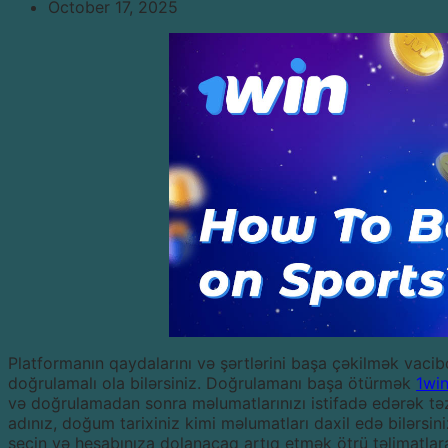
October 17, 2025
Platformanın qaydalarını və şərtlərini başa çəkilmək vacib
doğrulamalı ola bilərsiniz. Doğrulamanı başa ötürmək
1wi
və doğrulamadan sonra məlumatlarınızı istifadə edərək təzə
adınız, doğum tarixiniz kimi məlumatları daxil edə bilərsi
seçin və hesabınıza dolanacaq artıq etmək ötrü təlimatlar