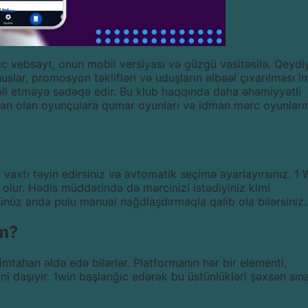
c vebsayt, onun mobil versiyası və güzgü vasitəsilə. Qeydi
lar, promosyon təklifləri və uduşların əlbəəl çıxarılması i
əll etməyə sədəqə edir. Bu klub haqqında daha əhəmiyyətli
an olan oyunçulara qumar oyunları və idman mərc oyunları
xtı təyin edirsiniz və avtomatik seçimə ayarlayırsınız. 1 
lur. Hədis müddətində də mərcinizi istədiyiniz kimi
nüz anda pulu manual nağdlaşdırmaqla qalib ola bilərsiniz.
im?
tahan əldə edə bilərlər. Platformanın hər bir elementi,
 daşıyır. 1win başlanğıc edərək bu üstünlükləri şəxsən sı