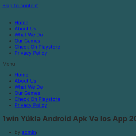
Skip to content
Home
About Us
What We Do
Our Games
Check On Playstore
Privacy Policy
Menu
Home
About Us
What We Do
Our Games
Check On Playstore
Privacy Policy
1win Yüklə Android Apk Və Ios App 20
by
admin