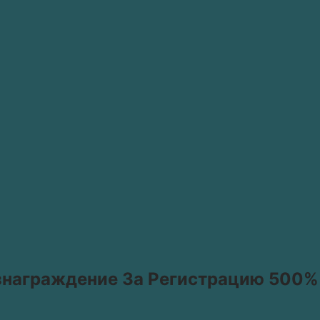
ознаграждение За Регистрацию 500%