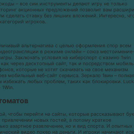
окоды – все сии инструменты делают игру не только
ниторинг акционных предложений позволит вам расшир
и сделать ставку без лишних вложений. Интересно, чт
категорий игроков.
умчивый альтернатива с целью оформления спор всем
 видеотрансляции в режиме онлайн – союз местоимение
гры. Заключать условия на киберспорт с казино 1win
как через десктопный сайт, так и посредством мобиль
фонов, которые не хотят скачивать на свое механизм
рез мобильный веб-сайт сервиса. Зеркало 1вин – полна
 избежать любых проблем, таких как блокировки. Luck
 1Win.
томатов
й, чтобы перейти на сайты, которые рассказывают бу
 привлечении новых гостей, а потому краткое
ько азартное развлечение, но и вид спорта. И опытных
ический видео покер на деньги. И игроки начинают иск