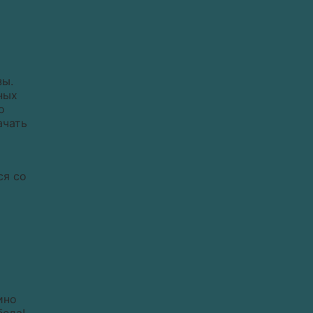
зы.
ных
о
ачать
ся со
ино