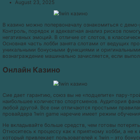
August 23, 2025
В казино можно попервоначалу ознакомиться с демо-
Контроль, порядок и адекватная анализ рисков помог
негативных эмоций. В отличие от слотов, в классичес
Основная часть лобби занята слотами от ведущих про
уникальными бонусными функциями и оригинальными 
вознаграждение машинально зачисляется, если выпо
Онлайн Казино
Сие дает гарантию, союз вы не «подцепите» пару-тро
наибольшее количество спортсменов. Аудитория фана
любой другой. Все они отличаются простыми правила
провайдера 1win game наречие имеет режим обучения
Не вкладывайте больше средств, чем готовы потерять,
Относитесь к процессу как к приятному хобби, а не к
который привлекает пользователей к 1win – это бону