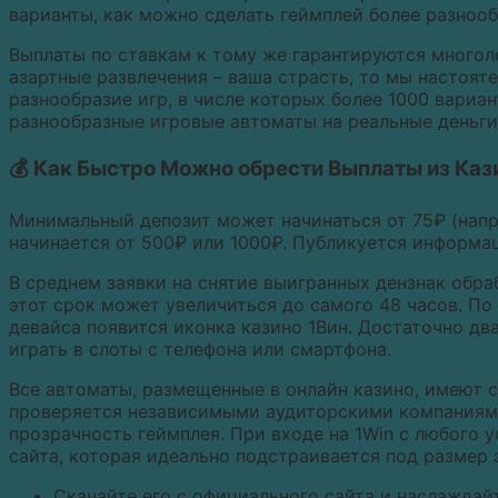
варианты, как можно сделать геймплей более разноо
Выплаты по ставкам к тому же гарантируются многол
азартные развлечения – ваша страсть, то мы настоя
разнообразие игр, в числе которых более 1000 вариан
разнообразные игровые автоматы на реальные деньг
💰 Как Быстро Можно обрести Выплаты из Кази
Минимальный депозит может начинаться от 75₽ (напри
начинается от 500₽ или 1000₽. Публикуется информац
В среднем заявки на снятие выигранных дензнак обра
этот срок может увеличиться до самого 48 часов. По
девайса появится иконка казино 1Вин. Достаточно два
играть в слоты с телефона или смартфона.
Все автоматы, размещенные в онлайн казино, имеют 
проверяется независимыми аудиторскими компаниями
прозрачность геймплея. При входе на 1Win с любого 
сайта, которая идеально подстраивается под размер 
Скачайте его с официального сайта и наслаждайт