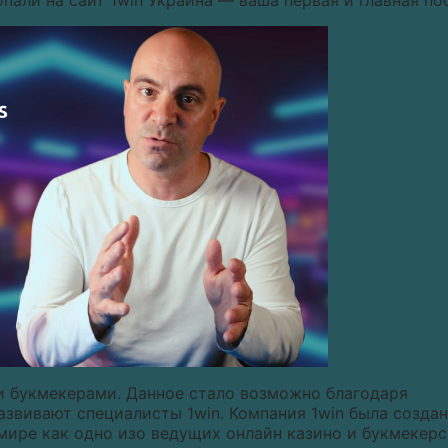
пали на сайт 1win Украина — ваша первая и главная по
и букмекерами. Данное стало возможно благодаря
звивают специалисты 1win. Компания 1win была создан
 мире как одно изо ведущих онлайн казино и букмекерс