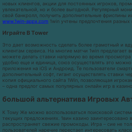
новых клиентов, акции для постоянных игроков, пром
увлекательной, но и более выгодной. Регулярный мо
свой банкролл, получить дополнительные фриспины ил
www.1win-appx.com
1win учтены предпочтения разных 
Играйте В Tower
Это дает возможность сделать более грамотный и вд
клиентам сервиса. На многие матчи 1win предлагает
можете делать ставки напрямую во время просмотра и
удобно еще и единица, союз осуществлять это можно 
приложения на iOS и Андроид. Те пользователи смарт
дополнительный софт, гигант осуществлять ставки че
копия официального сайта 1Win, позволяющая игрокам
– одна предлог самых популярных онлайн игр в казино
большой альтернатива Игровых Ав
К Тому Же можно воспользоваться поисковой системо
текущих предложениях. 1вин казино заинтересовано в
распространяет свежие промокоды. Игра – сие не тол
пользователей наречие перестает интересовать класс