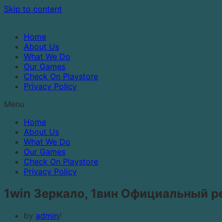
Skip to content
Home
About Us
What We Do
Our Games
Check On Playstore
Privacy Policy
Menu
Home
About Us
What We Do
Our Games
Check On Playstore
Privacy Policy
1win Зеркало, 1вин Официальный р
by
admin