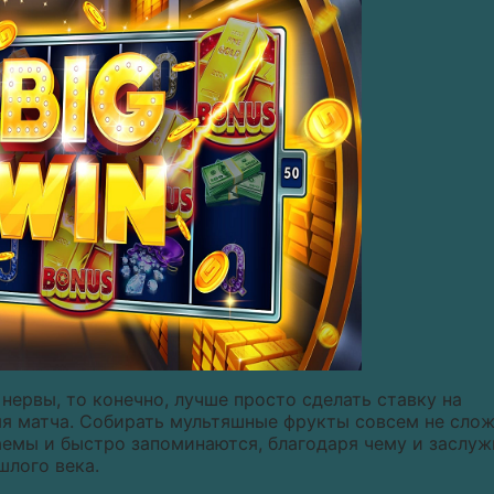
ервы, то конечно, лучше просто сделать ставку на
мя матча. Собирать мультяшные фрукты совсем не слож
аемы и быстро запоминаются, благодаря чему и заслу
шлого века.