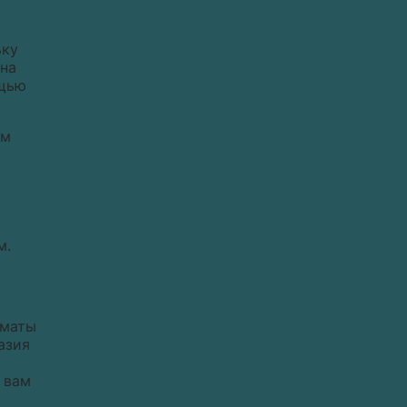
ьку
 на
ощью
ом
м.
рматы
азия
 вам