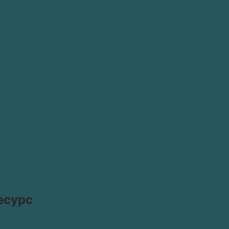
есурс