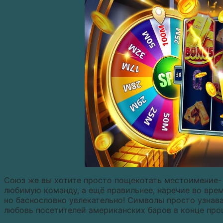
Союз же вы хотите просто пощекотать местоимение- н
любимую команду, а ещё правильнее, наречие во вре
но баснословно увлекательно! Символы просто узнав
любовь посетителей американских баров в конце про