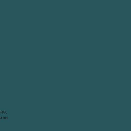
но,
жили