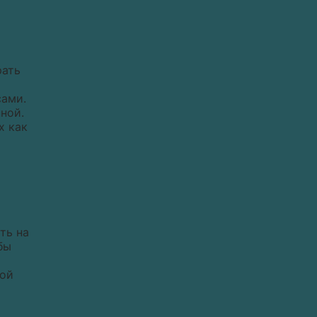
рать
сами.
ной.
х как
ть на
бы
кой