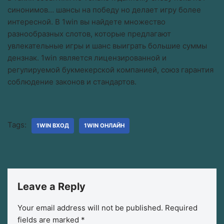
синонимов… шансы на победу ͏но ͏делает игру более
интересной. В 1win вы найдете множество
разнообразных слотов, которые предлагают
увлекательные игры и шанс выиграть большие суммы
дензнак. 1win является лицензированной и
регулируемой букмекерской компанией, союз гарантия
соблюдение законов и стандартов.
Tags:
1WIN ВХОД
1WIN ОНЛАЙН
Leave a Reply
Your email address will not be published.
Required
fields are marked
*