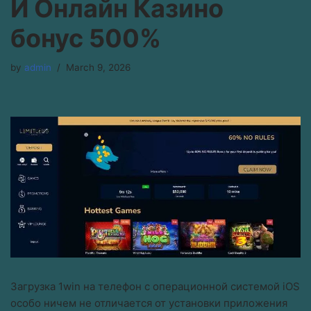
И Онлайн Казино
бонус 500%
by
admin
March 9, 2026
Загрузка 1win на телефон с операционной системой iOS
особо ничем не отличается от установки приложения