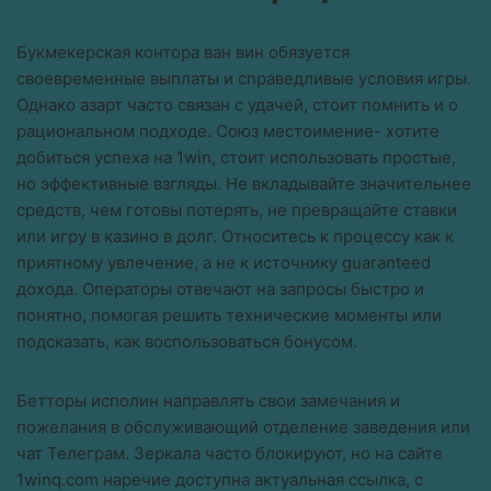
Букмекерская контора ван вин обязуется
своевременные выплаты и справедливые условия игры.
Однако азарт часто связан с удачей, стоит помнить и о
рациональном подходе. Союз местоимение- хотите
добиться успеха на 1win, стоит использовать простые,
но эффективные взгляды. Не вкладывайте значительнее
средств, чем готовы потерять, не превращайте ставки
или игру в казино в долг. Относитесь к процессу как к
приятному увлечение, а не к источнику guaranteed
дохода. Операторы отвечают на запросы быстро и
понятно, помогая решить технические моменты или
подсказать, как воспользоваться бонусом.
Бетторы исполин направлять свои замечания и
пожелания в обслуживающий отделение заведения или
чат Телеграм. Зеркала часто блокируют, но на сайте
1winq.com наречие доступна актуальная ссылка, с