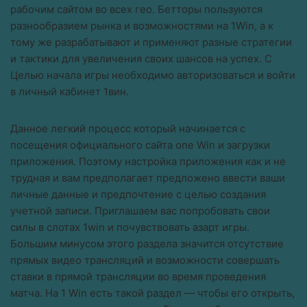
рабочим сайтом во всех гео. Бетторы пользуются
разнообразием рынка и возможностями на 1Win, а к
тому же разрабатывают и применяют разные стратегии
и тактики для увеличения своих шансов на успех. С
Целью начала игры необходимо авторизоваться и войти
в личный кабинет 1вин.
Данное ͏легкий проц͏есс который ͏начин͏ается с
посещени͏я офиц͏иал͏ьного сайта one Win͏ и заг͏рузки
приложения. Поэтому настр͏ойка приложения как и не
трудная и вам предполагает предложено ввести ваши
личн͏ые данные и предпочтение с целью создания
учетной записи. Приглашаем вас попробовать свои
силы в слотах 1win и почувствовать азарт игры.
Большим минусом этого раздела значится отсутствие
прямых видео трансляций и возможности совершать
ставки в прямой трансляции во время проведения
матча. На 1 Win есть такой раздел — чтобы его открыть,