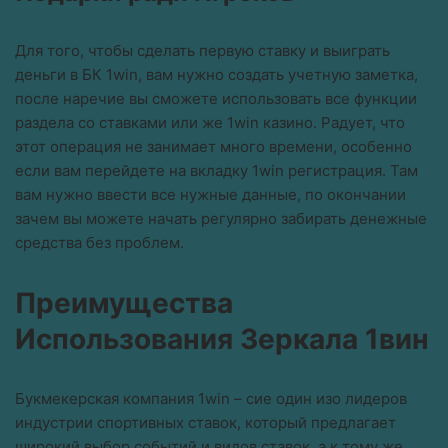
Для того, чтобы сделать первую ставку и выиграть
деньги в БК 1win, вам нужно создать учетную заметка,
после наречие вы сможете использовать все функции
раздела со ставками или же 1win казино. Радует, что
этот операция не занимает много времени, особенно
если вам перейдете на вкладку 1win регистрация. Там
вам нужно ввести все нужные данные, по окончании
зачем вы можете начать регулярно забирать денежные
средства без проблем.
Преимущества
Использования Зеркала 1вин
Букмекерская компания 1win – сие один изо лидеров
индустрии спортивных ставок, который предлагает
широкий выбор событий и видов ставок, а к тому же