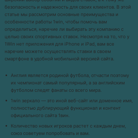
безопасность и надежность для своих клиентов. В этой
статье мы рассмотрим основные преимущества и
особенности работы 1win, чтобы помочь вам
определиться, наречие ли выбирать эту компанию с
целью своих спортивных ставок. Несмотря на то, что у
1Win нет приложения для iPhone и iPad, вам все
наречие можете осуществлять ставки в своем
смартфоне в удобной мобильной версией сайта.
Англия является родиной футбола, отчасти поэтому
их чемпионат самый популярный, а за английским
футболом следят фанаты со всего мира.
1win зеркало — это иной веб-сайт или доменное имя,
полностью дублирующий функционал и контент
официального сайта 1вин.
Количество новых игроков растет с каждым днем,
союз советуем попробовать и вам.