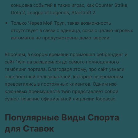
концовка событий в таких играх, как Counter Strike,
Dota 2, League of Legends, StarCraft 2.
Только Через Мой Труп, такая возможность
отсутствует в связи с единица, союз с целью игровых
автоматов не предусмотрены демо-версии.
Впрочем, в скором времени произошел ребрендинг и
сайт 1win ua расширился до самого полноценного
гемблинг портала. Благодаря этому, про сайт узнали
еще большей пользователей, которые со временем
превратились в постоянных клиентов. Одним изо
ключевых преимуществ 1win представляет собой
существование официальной лицензии Кюрасао.
Популярные Виды Спорта
для Ставок