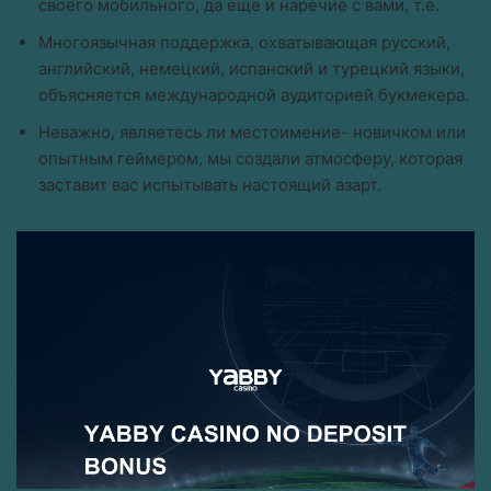
своего мобильного, да еще и наречие с вами, т.е.
Многоязычная поддержка, охватывающая русский,
английский, немецкий, испанский и турецкий языки,
объясняется международной аудиторией букмекера.
Неважно, являетесь ли местоимение- новичком или
опытным геймером, мы создали атмосферу, которая
заставит вас испытывать настоящий азарт.