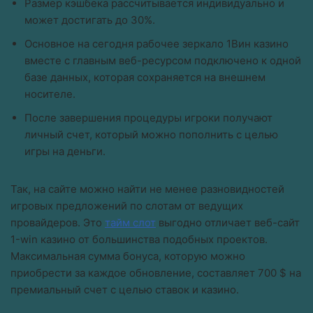
Размер кэшбека рассчитывается индивидуально и
может достигать до 30%.
Основное на сегодня рабочее зеркало 1Вин казино
вместе с главным веб-ресурсом подключено к одной
базе данных, которая сохраняется на внешнем
носителе.
После завершения процедуры игроки получают
личный счет, который можно пополнить с целью
игры на деньги.
Так, на сайте можно найти не менее разновидностей
игровых предложений по слотам от ведущих
провайдеров. Это
тайм слот
выгодно отличает веб-сайт
1-win казино от большинства подобных проектов.
Максимальная сумма бонуса, которую можно
приобрести за каждое обновление, составляет 700 $ на
премиальный счет с целью ставок и казино.