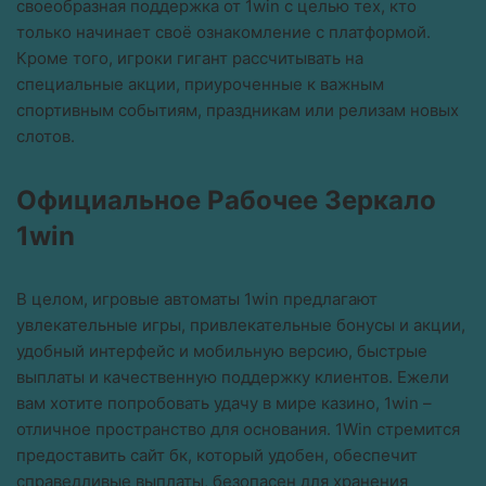
своеобразная поддержка от 1win с целью тех, кто
только начинает своё ознакомление с платформой.
Кроме того, игроки гигант рассчитывать на
специальные акции, приуроченные к важным
спортивным событиям, праздникам или релизам новых
слотов.
Официальное Рабочее Зеркало
1win
В целом, игровые автоматы 1win предлагают
увлекательные игры, привлекательные бонусы и акции,
удобный интерфейс и мобильную версию, быстрые
выплаты и качественную поддержку клиентов. Ежели
вам хотите попробовать удачу в мире казино, 1win –
отличное пространство для основания. 1Win стремится
предоставить сайт бк, который удобен, обеспечит
справедливые выплаты, безопасен для хранения