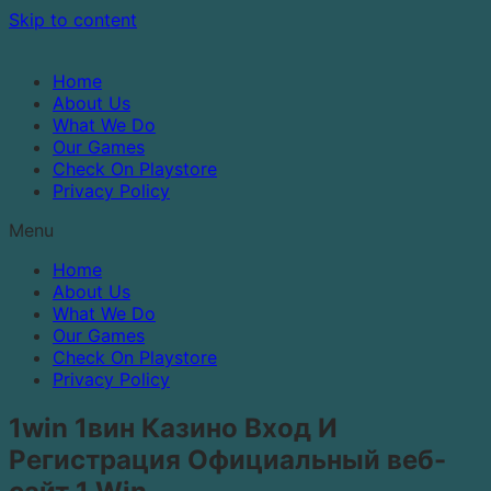
Skip to content
Home
About Us
What We Do
Our Games
Check On Playstore
Privacy Policy
Menu
Home
About Us
What We Do
Our Games
Check On Playstore
Privacy Policy
1win 1вин Казино Вход И
Регистрация Официальный веб-