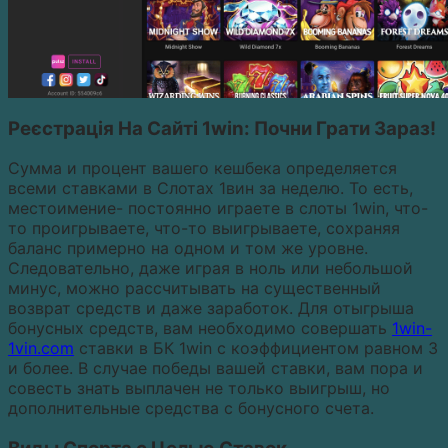
Реєстрація На Сайті 1win: Почни Грати Зараз!
Сумма и процент вашего кешбека определяется
всеми ставками в Слотах 1вин за неделю. То есть,
местоимение- постоянно играете в слоты 1win, что-
то проигрываете, что-то выигрываете, сохраняя
баланс примерно на одном и том же уровне.
Следовательно, даже играя в ноль или небольшой
минус, можно рассчитывать на существенный
возврат средств и даже заработок. Для отыгрыша
бонусных средств, вам необходимо совершать
1win-
1vin.com
ставки в БК 1win с коэффициентом равном 3
и более. В случае победы вашей ставки, вам пора и
совесть знать выплачен не только выигрыш, но
дополнительные средства с бонусного счета.