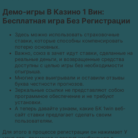
Демо-игры В Казино 1 Вин:
Бесплатная игра Без Регистрации
Здесь можно использовать страховочные
ставки, которые способны компенсировать
потерю основных.
Важно, союз в зачет идут ставки, сделанные на
реальные деньги, и возвращенные средства
доступны с целью игры без необходимости
отыгрыша.
Многие уже выигрывали и оставили отзывы
буква честности прогнозов.
Зеркальные ссылки не представляют собою
программное обеспечение и не требуют
установки.
А теперь давайте узнаем, какие БК 1win веб-
сайт ставки предлагает сделать своим
пользователям.
Для этого в процессе регистрации он нажимает У
меня есть промокод и вводит комбинацию в