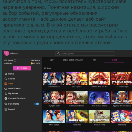
заботится о том, чтобы посетитель чувствовал себя
наречие уверенно. Понятная навигация, широкий
выбор событий, регулярные обновления
ассортимента – всё данное делает веб-сайт
привлекательным. В этой статье мы рассмотрим
основные преимущества и особенности работы 1win,
чтобы помочь вам определиться, стоит ли выбирать
эту компанию ради своих спортивных ставок.