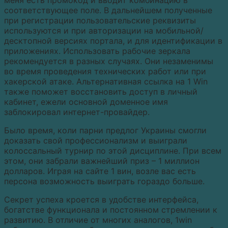
соответствующее поле. В дальнейшем полученные
при регистрации пользовательские реквизиты
используются и при авторизации на мобильной/
десктопной версиях портала, и для идентификации в
приложениях. Использовать рабочие зеркала
рекомендуется в разных случаях. Они незаменимы
во время проведения технических работ или при
хакерской атаке. Альтернативная ссылка на 1 Win
также поможет восстановить доступ в личный
кабинет, ежели основной доменное имя
заблокировал интернет-провайдер.
Было время, коли парни предлог Украины смогли
доказать свой профессионализм и выиграли
колоссальный турнир по этой дисциплине. При всем
этом, они забрали важнейший приз – 1 миллион
долларов. Играя на сайте 1 вин, возле вас есть
персона возможность выиграть гораздо больше.
Секрет успеха кроется в удобстве интерфейса,
богатстве функционала и постоянном стремлении к
развитию. В отличие от многих аналогов, 1win