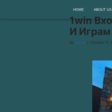
HOME
ABOUT US
Skip
1win Вх
to
content
И Играм
by
admin
October 17, 