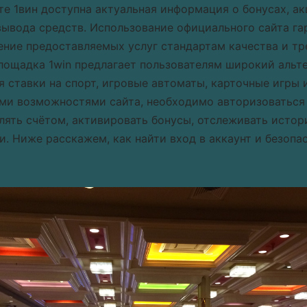
е 1вин доступна актуальная информация о бонусах, ак
вывода средств. Использование официального сайта га
ение предоставляемых услуг стандартам качества и т
лощадка 1win предлагает пользователям широкий альт
 ставки на спорт, игровые автоматы, карточные игры и
ми возможностями сайта, необходимо авторизоваться 
лять счётом, активировать бонусы, отслеживать истор
. Ниже расскажем, как найти вход в аккаунт и безопа