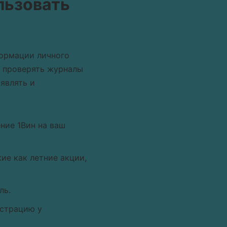
льзовать
формации личного
о проверять журналы
являть и
ние 1Вин ͏на ваш
ие как летние акции,
ль.
истрацию у