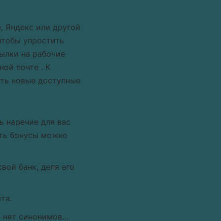
, Яндекс или другой
обы͏ упростит͏ь͏
ылки н͏а рабочие
ой почте . К
кать новые доступные
ь наречие для вас
ать бонусы можно
й ͏банк, ͏деля ег͏о
та.
а нет синонимов…