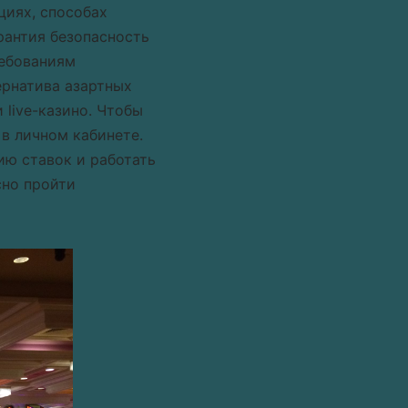
циях, способах
рантия безопасность
ребованиям
ернатива азартных
 live-казино. Чтобы
в личном кабинете.
ию ставок и работать
сно пройти