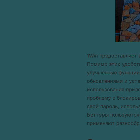
1Win предоставляет
Помимо этих удобств
улучшенные функции 
обновлениями и уста
использования прил
проблему с блокиров
свой пароль, исполь
Бетторы пользуются 
применяют разнообра