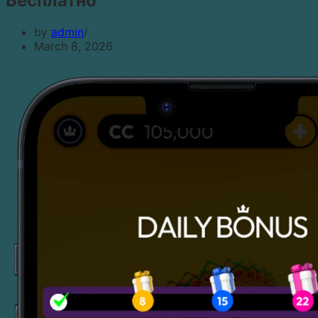
Бесплатно
by
admin
March 8, 2026