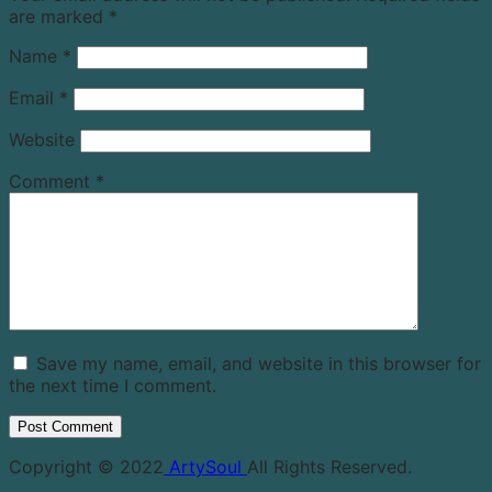
are marked
*
Name
*
Email
*
Website
Comment
*
Save my name, email, and website in this browser for
the next time I comment.
Copyright © 2022
ArtySoul
All Rights Reserved.