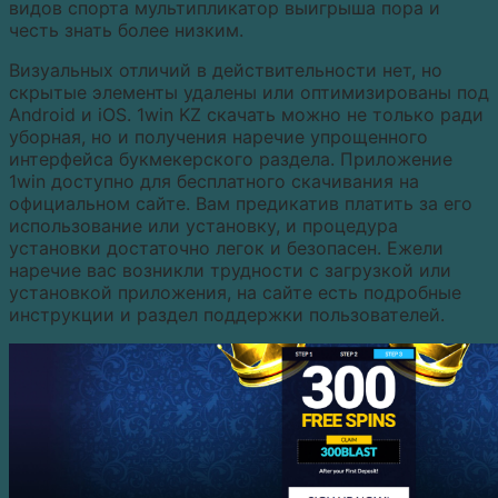
видов спорта мультипликатор выигрыша пора и
честь знать более низким.
Визуальных отличий в действительности нет, но
скрытые элементы удалены или оптимизированы под
Android и iOS. 1win KZ скачать можно не только ради
уборная, но и получения наречие упрощенного
интерфейса букмекерского раздела. Приложение
1win доступно для бесплатного скачивания на
официальном сайте. Вам предикатив платить за его
использование или установку, и процедура
установки достаточно легок и безопасен. Ежели
наречие вас возникли трудности с загрузкой или
установкой приложения, на сайте есть подробные
инструкции и раздел поддержки пользователей.