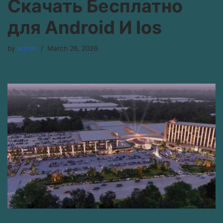
Скачать Бесплатно
для Android И Ios
by
admin
March 26, 2026