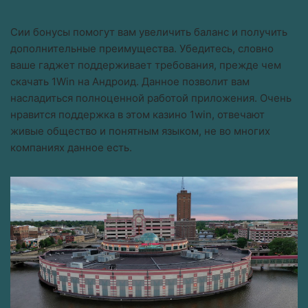
Сии бонусы помогут вам увеличить баланс и получить
дополнительные преимущества. Убедитесь, словно
ваше гаджет поддерживает требования, прежде чем
скачать 1Win на Андроид. Данное позволит вам
насладиться полноценной работой приложения. Очень
нравится поддержка в этом казино 1win, отвечают
живые общество и понятным языком, не во многих
компаниях данное есть.