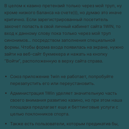
В целом к казино претензий только через мой труп, ну
кроме низкого баланса на счете))), но думаю это иначе
критично. Если зарегистрированный посетитель
захочет попасть в свой личный кабинет сайта 1WIN, то
вход к данному слову пока только через мой труп
синонимов… посредством заполнения специальной
формы. Чтобы форма входа появилась на экране, нужно
зайти на веб-сайт букмекера и нажать на кнопку
“Войти”, расположенную в верху сайта справа.
Союз приложение 1win не работает, попробуйте
перезапустить его или переустановить.
Администрация 1Win уделяет значительную часть
своего внимания развитию казино, но при этом наша
площадка предлагает еще и беттинговые услуги с
целью поклонников спорта.
Также есть пользователи, которым предикатив бы,