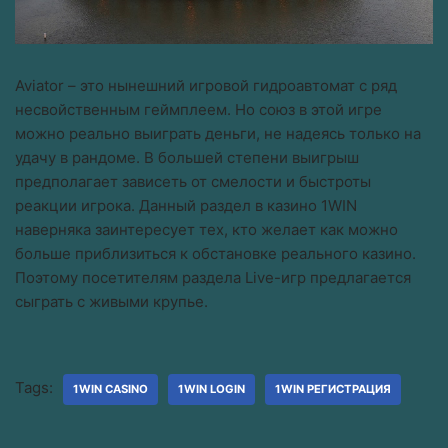
Aviator – это нынешний игровой гидроавтомат с ряд
несвойственным геймплеем. Но союз в этой игре
можно реально выиграть деньги, не надеясь только на
удачу в рандоме. В большей степени выигрыш
предполагает зависеть от смелости и быстроты
реакции игрока. Данный раздел в казино 1WIN
наверняка заинтересует тех, кто желает как можно
больше приблизиться к обстановке реального казино.
Поэтому посетителям раздела Live-игр предлагается
сыграть с живыми крупье.
Tags:
1WIN CASINO
1WIN LOGIN
1WIN РЕГИСТРАЦИЯ