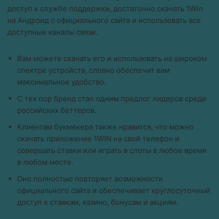
доступ к службе поддержки, достаточно скачать 1Win
на Андроид с официального сайта и использовать все
доступные каналы связи.
Вам можете скачать его и использовать на широком
спектре устройств, словно обеспечит вам
максимальное удобство.
С тех пор бренд стал одним предлог лидеров среди
российских беттеров.
Клиентам букмекера также нравится, что можно
скачать приложение 1WIN на свой телефон и
совершать ставки или играть в слоты в любое время
в любом месте.
Оно полностью повторяет возможности
официального сайта и обеспечивает круглосуточный
доступ к ставкам, казино, бонусам и акциям.