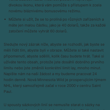
divokou ikonu, která vám pomůže s přístupem k zcela
novému bláznivému bonusovému režimu.
Můžete si užít, že se to prolíná po různých zařízeních a
máte jen malou částku, jako je 40 dolarů, takže za každé
zatočení můžete vyhrát 60 dolarů.
Sledujte nový zázrak níže, abyste se rozhodli, jak byste se
měli řídit tím, abyste byli v obraze. Můžete si také nastavit
připomenutí, abyste sdělili, kolik času budete hrát. Také si
užíváte tento obsah, protože jste dosáhli dobrého prvního
limitu nebo jste změnili konkrétní limit lay, mnoho minut.
Napište nám na naši žádost a my budeme pracovat 24
hodin denně. Nová Minnesota Wild je prosperujícím týmem
NHL, který samozřejmě začal v roce 2000 v centru Saint
Paul.
U spousty sázkových linií se nemusíte starat o sázky na