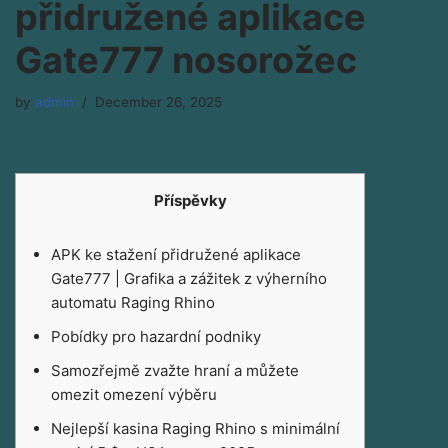
přidružené aplikace
Gate777 nosorožec
by
admin
December 26, 2025
Příspěvky
APK ke stažení přidružené aplikace
Gate777 | Grafika a zážitek z výherního
automatu Raging Rhino
Pobídky pro hazardní podniky
Samozřejmě zvažte hraní a můžete
omezit omezení výběru
Nejlepší kasina Raging Rhino s minimální