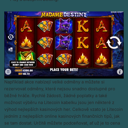
Například akce nabízejí velké odměny a můžete si
rezervovat odměny, které nejsou snadno dostupné pro
běžné hráče. Rychlé žádosti, žádné poplatky a také
možnost výběru na Litecoin kabelku jsou jen některé z
výhod nejlepších kasinových her. Celkově vzato je Litecoin
jedním z nejlepších online kasinových finančních tipů, jak
se tam dostat. Určitě můžete podceňovat, ať už je to cena