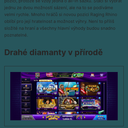
pozici, protože se vždy jedná o all-in sázku. Stačí si vybrat
jednu ze dvou možností sázení, ale na to se podíváme
velmi rychle. Mnoho hráčů si novou pozici Raging Rhino
oblíbí pro její hratelnost a možnost výhry. Není to příliš
složité na hraní a všechny hlavní výhody budou snadno
poznatelné.
Drahé diamanty v přírodě