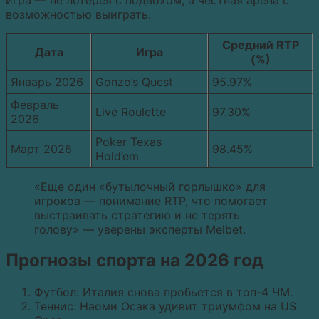
возможностью выиграть.
Средний RTP
Дата
Игра
(%)
Январь 2026
Gonzo’s Quest
95.97%
Февраль
Live Roulette
97.30%
2026
Poker Texas
Март 2026
98.45%
Hold’em
«Eще один «бутылочный горлышко» для
игроков — понимание RTP, что помогает
выстраивать стратегию и не терять
голову» — уверены эксперты Melbet.
Прогнозы спорта на 2026 год
Футбол: Италия снова пробьется в топ-4 ЧМ.
Теннис: Наоми Осака удивит триумфом на US