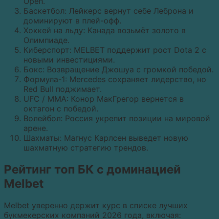
Open.
Баскетбол: Лейкерс вернут себе Леброна и
доминируют в плей-офф.
Хоккей на льду: Канада возьмёт золото в
Олимпиаде.
Киберспорт: MELBET поддержит рост Dota 2 с
новыми инвестициями.
Бокс: Возвращение Джошуа с громкой победой.
Формула-1: Mercedes сохраняет лидерство, но
Red Bull поджимает.
UFC / MMA: Конор МакГрегор вернется в
октагон с победой.
Волейбол: Россия укрепит позиции на мировой
арене.
Шахматы: Магнус Карлсен выведет новую
шахматную стратегию трендов.
Рейтинг топ БК с доминацией
Melbet
Melbet уверенно держит курс в списке лучших
букмекерских компаний 2026 года, включая: