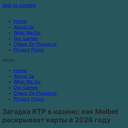
Skip to content
Home
About Us
What We Do
Our Games
Check On Playstore
Privacy Policy
Menu
Home
About Us
What We Do
Our Games
Check On Playstore
Privacy Policy
Загадка RTP в казино: как Melbet
раскрывает карты в 2026 году