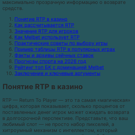
максимально прозрачную информацию о возврате
средств.
Понятие RTP в казино
Как рассчитывается RTP
Значение RTP для игроков
Как Melbet использует RTP
Практические советы по выбору игры
Пример таблицы RTP в популярных играх
Факты и архивы сейчных ставок
Прогнозы спорта на 2026 год
Рейтинг топ БК с доминацией Melbet
Заключение и ключевые аргументы
Понятие RTP в казино
RTP — Return To Player — это та самая «магическая»
цифра, которая показывает, сколько процентов от
поставленных денег игрок может ожидать возврата
в долгосрочной перспективе. Представьте, что ваш
любимый слот — не просто набор пикселей, а
хитроумный механизм с интеллектом, который