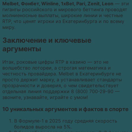
Melbet, Фонбет, Winline, 1xBet, Pari, Zenit, Leon
— эти
гиганты российского и мирового беттинга проводят
молниеносные выплаты, широкие линии и честные
RTP, что ценят игроки из Екатеринбурга и по всему
миру.
Заключение и ключевые
аргументы
Итак, роковые цифры RTP в казино — это не
волшебство лотореи, а строгая математика и
честность провайдера. Melbet в Екатеринбурге не
просто держит марку, а устанавливает стандарты
прозрачности и доверия, о чем свидетельствует
отдельная линия поддержки 8 (800) 700-29-90 —
звоните, узнавайте, играйте с умом!
10 уникальных аргументов и фактов в спорте
В Формуле-1 в 2025 году средняя скорость
болидов выросла на 5%.