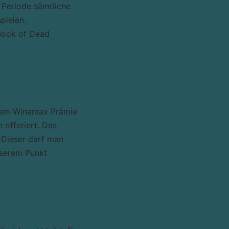
 Periode sämtliche
pielen.
Book of Dead
iesem Winamax Prämie
 offeriert. Das
 Dieser darf man
unserem Punkt