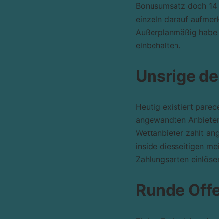
Bonusumsatz doch 14 M
einzeln darauf aufmer
Außerplanmäßig habe 
einbehalten.
Unsrige de
Heutig existiert pare
angewandten Anbieter,
Wettanbieter zahlt an
inside diesseitigen me
Zahlungsarten einlöse
Runde Offe