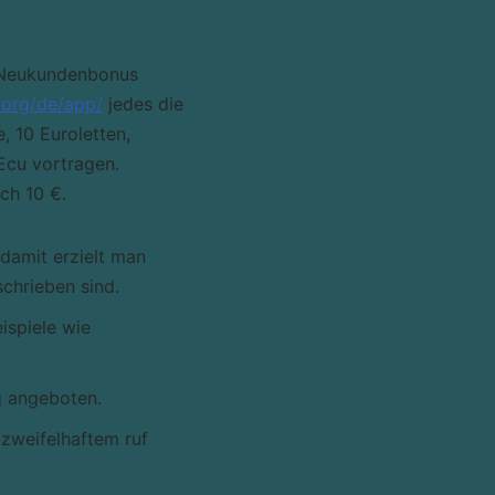
o Neukundenbonus
.org/de/app/
jedes die
 10 Euroletten,
Ecu vortragen.
ch 10 €.
 damit erzielt man
schrieben sind.
ispiele wie
g angeboten.
 zweifelhaftem ruf