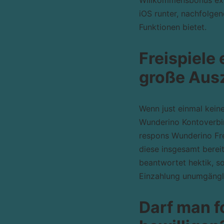
Willkommensbonus exis
iOS runter, nachfolgen
Funktionen bietet.
Freispiele
große Aus
Wenn just einmal keine
Wunderino Kontoverbi
respons Wunderino Fre
diese insgesamt bereit
beantwortet hektik, so
Einzahlung unumgängli
Darf man f