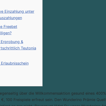
ive Einzahlung unter
uszahlungen
e Freebet
lligen?
 Erprobung &
tschrittlich Teutonia
 Erlaubnisschein
egenseitig über die Willkommensaktion gesund eines 400% 
 €, 100 Freispiele erfreut sein. Den Wunderino Prämie Quell