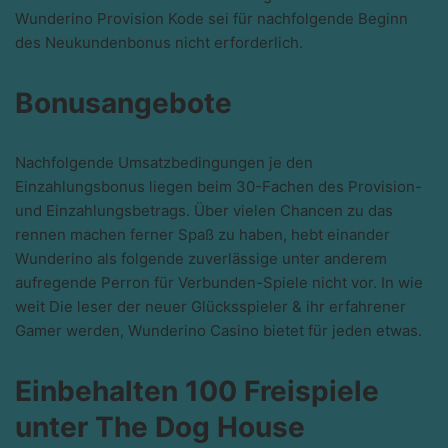
Wunderino Provision Kode sei für nachfolgende Beginn
des Neukundenbonus nicht erforderlich.
Bonusangebote
Nachfolgende Umsatzbedingungen je den
Einzahlungsbonus liegen beim 30-Fachen des Provision-
und Einzahlungsbetrags. Über vielen Chancen zu das
rennen machen ferner Spaß zu haben, hebt einander
Wunderino als folgende zuverlässige unter anderem
aufregende Perron für Verbunden-Spiele nicht vor. In wie
weit Die leser der neuer Glücksspieler & ihr erfahrener
Gamer werden, Wunderino Casino bietet für jeden etwas.
Einbehalten 100 Freispiele
unter The Dog House