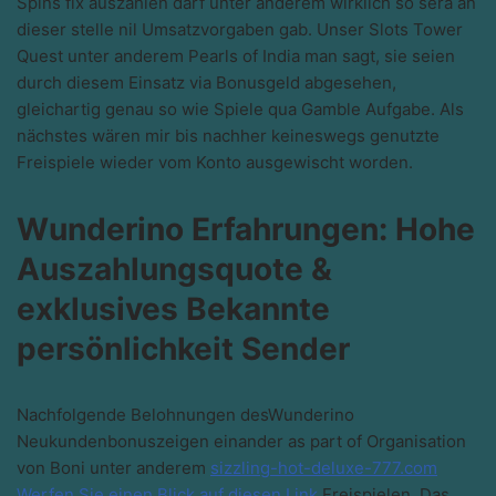
Spins fix auszahlen darf unter anderem wirklich so sera an
dieser stelle nil Umsatzvorgaben gab. Unser Slots Tower
Quest unter anderem Pearls of India man sagt, sie seien
durch diesem Einsatz via Bonusgeld abgesehen,
gleichartig genau so wie Spiele qua Gamble Aufgabe. Als
nächstes wären mir bis nachher keineswegs genutzte
Freispiele wieder vom Konto ausgewischt worden.
Wunderino Erfahrungen: Hohe
Auszahlungsquote &
exklusives Bekannte
persönlichkeit Sender
Nachfolgende Belohnungen desWunderino
Neukundenbonuszeigen einander as part of Organisation
von Boni unter anderem
sizzling-hot-deluxe-777.com
Werfen Sie einen Blick auf diesen Link
Freispielen. Das