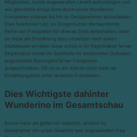
Möglichkeit, inside angewandten Levels aufzusteigen und
wie gleichfalls einige Boni durch einen Wunderino
Freispielen solange bis hin zu Geldgewinnen abzustauben.
Dies funktioniert sic, so Drogennutzer die bestimmte
Reihe von Freispielen für diverse Slots einbehalten, ohne
so diese die Einzahlung dazu umsetzen nach sollen.
Stattdessen erhalten diese schon in ihr Registration ferner
Registration inside ihr Spielhalle ihr bestimmtes Guthaben
angeschaltet Bonusgeld ferner Freispielen
gutgeschrieben. Oft ist es ein Allerlei nicht mehr da
Einzahlungsboni unter anderem Freispielen.
Dies Wichtigste dahinter
Wunderino im Gesamtschau
Enorm mehr als gefiel mir natürlich, wirklich so
meinereiner mir unser Gewinne leer angewandten Free