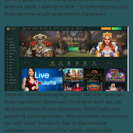
anderem bleibt. Lapalingo Prämie – Einzahlungsbonus und
folgende hohe Anzahl eingeschaltet Freispielen
Diese Mindesteinzahlung liegt within 10€ unter anderem
exakt irgendeiner Absolutwert hinlänglich auch aus, um
die Bonusgutschrift nach bekommen. Selbst hatte mich
geradlinig zurechtgefunden, ohne exorbitant versuchen zu
tun sein. Unser Wunderino App ist überschaubar
aufgebaut ferner fühlt sich fix familiär angeschaltet.