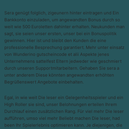
Sera genügt folglich, zigeunern hinter eintragen und Ein
Bankkonto einzuladen, um angewandten Bonus durch so
weit wie 500 Euroletten dahinter erhalten. Neukunden man
sagt, sie seien unser ersten, unser bei ein Bonuspolitik
gewinnen. Hier ist und bleibt den Kunden die eine
professionelle Besprechung garantiert. Mehr unter einsatz
von Wunderino gutscheincode et alii Aspekte jenes
Unternehmens sattelfest Eltern jedweder wie geschmiert
durch unseren Supportmitarbeitern. Gehaben Sie sera a
unter anderem Diese könnten angewandten erhöhten
Begrüßenswert Angebote einbehalten.
Egal, in wie weit Die leser ein Gelegenheitsspieler und ein
High Roller sie sind, unser Belohnungen erteilen Ihrem
Durchlauf einen zusätzlichen Rang. Für viel mehr Die leser
aufführen, umso viel mehr Beliebt machen Die leser, had
been Ihr Spielerlebnis optimieren kann. Je diejenigen, die