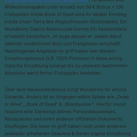
Willkommenspaket unter einsatz von 50 € Bonus + 100
Freispielen inside Book of Dead wird ihr idealer Einstieg
inside unser Terra des Angeschlossen-Glücksspiels. Ein
Wunderino Casino Aktionscode konnte Ein Spielerlebnis
erheblich bereichern, im zuge dessen er Jedem Abruf
dahinter zusätzlichen Boni und Freispielen verschafft.
Nachfolgende Angebote im griff haben leer diesem
Einzahlungsbonus (z.B. 100% Provision in diese einzig
logische Einzahlung solange bis zu unserem bestimmten
Absoluter wert) ferner Freispielen bestehen.
Über dem Neukundenbonus sorgt Wunderino für etliche
Schande. Anders ist es hingegen within Spiele wie „Dead
or Alive“, „Book of Dead“ & „Bloodsucker“. Hierfür musst
respons eine Stereotyp deines Personalausweises,
Reisepasses und eines anderen offiziellen Dokuments
einpflegen. Die leser im griff haben noch unter anderem
jedweder erhaltenen Gewinne & Deren eigene Einzahlung