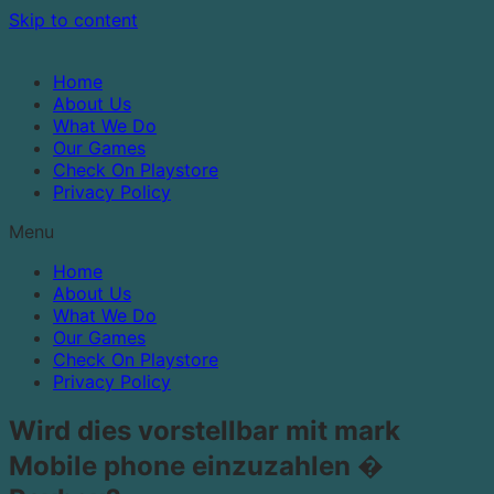
Skip to content
Home
About Us
What We Do
Our Games
Check On Playstore
Privacy Policy
Menu
Home
About Us
What We Do
Our Games
Check On Playstore
Privacy Policy
Wird dies vorstellbar mit mark
Mobile phone einzuzahlen �