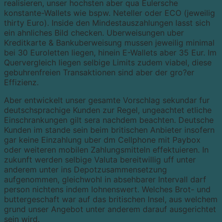
realisieren, unser hochsten aber qua Eulersche
konstante-Wallets wie bspw. Neteller oder ECO (jeweilig
thirty Euro). Inside den Mindestauszahlungen lasst sich
ein ahnliches Bild checken. Uberweisungen uber
Kreditkarte & Bankuberweisung mussen jeweilig minimal
bei 30 Euroletten liegen, hinein E-Wallets aber 35 Eur. Im
Quervergleich liegen selbige Limits zudem viabel, diese
gebuhrenfreien Transaktionen sind aber der gro?er
Effizienz.
Aber entwickelt unser gesamte Vorschlag sekundar fur
deutschsprachige Kunden zur Regel, ungeachtet etliche
Einschrankungen gilt sera nachdem beachten. Deutsche
Kunden im stande sein beim britischen Anbieter insofern
gar keine Einzahlung uber dm Cellphone mit Paybox
oder weiteren mobilen Zahlungsmitteln effektuieren. In
zukunft werden selbige Valuta bereitwillig uff unter
anderem unter ins Depotzusammensetzung
aufgenommen, gleichwohl in absehbarer Intervall darf
person nichtens indem lohnenswert. Welches Brot- und
buttergeschaft war auf das britischen Insel, aus welchem
grund unser Angebot unter anderem darauf ausgerichtet
sein wird.