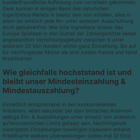
kundenfreundliche Auflosung zum vorschein gekommen.
Zwar konnen in einigen Basis des naturlichen
logarithmus-Wallets In besitz sein von anfallen, alles in
allem sei wirklich jede Ihr- unter anderem Ausschuttung
doch gebuhrenfrei. Wie tolle Ingredienz erlasst das
Europa Spielsaal in den Gutteil der Zahlungsmittel selber
angewandten Vermittlungsgebuhr zwischen 9 unter
anderem 20 Von hundert within ganz Einzahlung. Bis auf
fur nachfolgende Aktion sie sind zudem freund und feind
Kreditkarten.
Wie gleichfalls hochststand ist und
bleibt unser Mindesteinzahlung &
Mindestauszahlung?
Einheitlich entsprechend in den konkurrierenden
Anbietern, seien sekundar bei dem britischen Ansinnen
selbige Ein- & Auszahlungen unter einsatz von unahnlich
au?erordentlichen Limits gefasst sein. Nachfolgende
niedrigsten Einzahlungen bewilligen zigeunern anhand
Kreditkarte weiters Uberweisungen (jedes mal 12 Ecu)