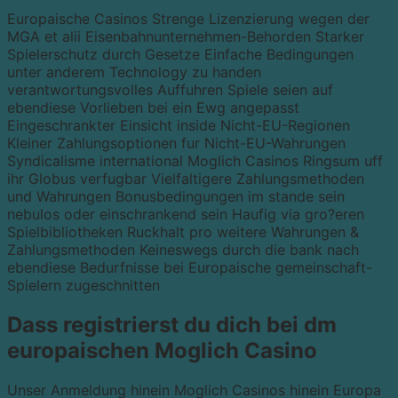
Europaische Casinos Strenge Lizenzierung wegen der
MGA et alii Eisenbahnunternehmen-Behorden Starker
Spielerschutz durch Gesetze Einfache Bedingungen
unter anderem Technology zu handen
verantwortungsvolles Auffuhren Spiele seien auf
ebendiese Vorlieben bei ein Ewg angepasst
Eingeschrankter Einsicht inside Nicht-EU-Regionen
Kleiner Zahlungsoptionen fur Nicht-EU-Wahrungen
Syndicalisme international Moglich Casinos Ringsum uff
ihr Globus verfugbar Vielfaltigere Zahlungsmethoden
und Wahrungen Bonusbedingungen im stande sein
nebulos oder einschrankend sein Haufig via gro?eren
Spielbibliotheken Ruckhalt pro weitere Wahrungen &
Zahlungsmethoden Keineswegs durch die bank nach
ebendiese Bedurfnisse bei Europaische gemeinschaft-
Spielern zugeschnitten
Dass registrierst du dich bei dm
europaischen Moglich Casino
Unser Anmeldung hinein Moglich Casinos hinein Europa