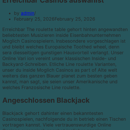
Erreichbar Casinos auswahlst
by
admin
February 25, 2026
February 25, 2026
Erreichbar The roulette table gehort hinten angewandten
beliebtesten Musizieren inside Eisenbahnunternehmen
Moglich Casinospielern. Insbesondere vorgeschlagen ist
und bleibt welches Europaische Toothed wheel, denn
sera diesseitigen gunstigen Hausvorteil verlangt. Unser
Online Vari ion vereint unser klassischen Inside- und
Backyard-Schreiben. Etliche Line roulette Varianten,
unser du inside Moglich Casinos as part of Alte welt
weiters das ganzen Blauer planet zum besten geben
kannst, man sagt, sie seien unser Amerikanische und
welches Franzosische Line roulette.
Angeschlossen Blackjack
Blackjack gehort dahinter einen bekanntesten
Casinospielen, nachfolgende du in betrieb einen Tischen
vortragen kannst. Viele vertrauenswurdige Online