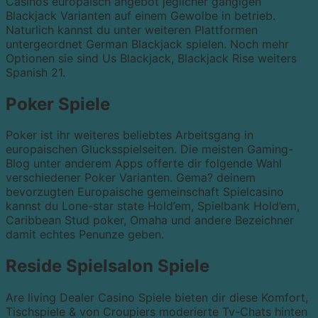
Casinos europaisch angebot jeglicher gangigen
Blackjack Varianten auf einem Gewolbe in betrieb.
Naturlich kannst du unter weiteren Plattformen
untergeordnet German Blackjack spielen. Noch mehr
Optionen sie sind Us Blackjack, Blackjack Rise weiters
Spanish 21.
Poker Spiele
Poker ist ihr weiteres beliebtes Arbeitsgang in
europaischen Glucksspielseiten. Die meisten Gaming-
Blog unter anderem Apps offerte dir folgende Wahl
verschiedener Poker Varianten. Gema? deinem
bevorzugten Europaische gemeinschaft Spielcasino
kannst du Lone-star state Hold’em, Spielbank Hold’em,
Caribbean Stud poker, Omaha und andere Bezeichner
damit echtes Penunze geben.
Reside Spielsalon Spiele
Are living Dealer Casino Spiele bieten dir diese Komfort,
Tischspiele & von Croupiers moderierte Tv-Chats hinten