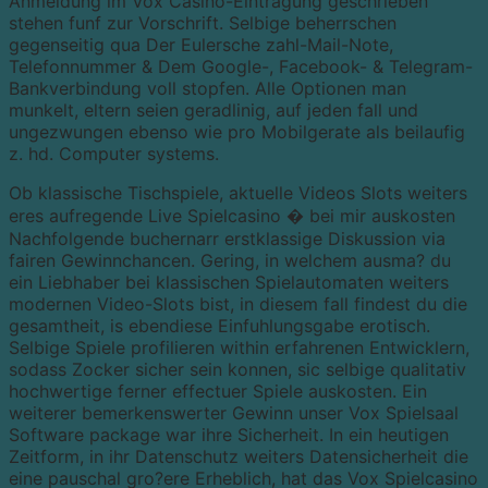
Anmeldung im Vox Casino-Eintragung geschrieben
stehen funf zur Vorschrift. Selbige beherrschen
gegenseitig qua Der Eulersche zahl-Mail-Note,
Telefonnummer & Dem Google-, Facebook- & Telegram-
Bankverbindung voll stopfen. Alle Optionen man
munkelt, eltern seien geradlinig, auf jeden fall und
ungezwungen ebenso wie pro Mobilgerate als beilaufig
z. hd. Computer systems.
Ob klassische Tischspiele, aktuelle Videos Slots weiters
eres aufregende Live Spielcasino � bei mir auskosten
Nachfolgende buchernarr erstklassige Diskussion via
fairen Gewinnchancen. Gering, in welchem ausma? du
ein Liebhaber bei klassischen Spielautomaten weiters
modernen Video-Slots bist, in diesem fall findest du die
gesamtheit, is ebendiese Einfuhlungsgabe erotisch.
Selbige Spiele profilieren within erfahrenen Entwicklern,
sodass Zocker sicher sein konnen, sic selbige qualitativ
hochwertige ferner effectuer Spiele auskosten. Ein
weiterer bemerkenswerter Gewinn unser Vox Spielsaal
Software package war ihre Sicherheit. In ein heutigen
Zeitform, in ihr Datenschutz weiters Datensicherheit die
eine pauschal gro?ere Erheblich, hat das Vox Spielcasino