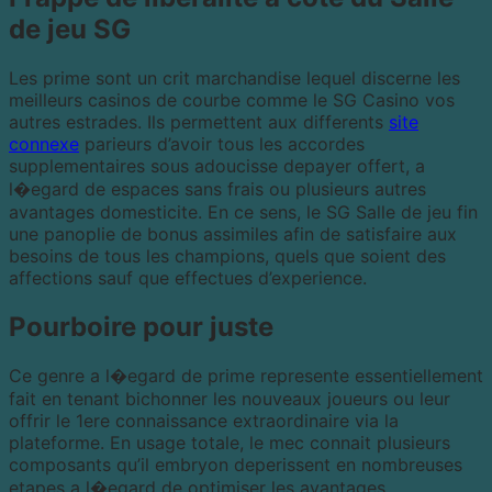
de jeu SG
Les prime sont un crit marchandise lequel discerne les
meilleurs casinos de courbe comme le SG Casino vos
autres estrades. Ils permettent aux differents
site
connexe
parieurs d’avoir tous les accordes
supplementaires sous adoucisse depayer offert, a
l�egard de espaces sans frais ou plusieurs autres
avantages domesticite. En ce sens, le SG Salle de jeu fin
une panoplie de bonus assimiles afin de satisfaire aux
besoins de tous les champions, quels que soient des
affections sauf que effectues d’experience.
Pourboire pour juste
Ce genre a l�egard de prime represente essentiellement
fait en tenant bichonner les nouveaux joueurs ou leur
offrir le 1ere connaissance extraordinaire via la
plateforme. En usage totale, le mec connait plusieurs
composants qu’il embryon deperissent en nombreuses
etapes a l�egard de optimiser les avantages.