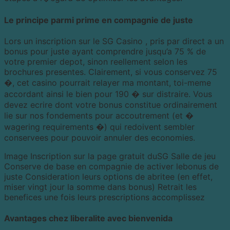
Le principe parmi prime en compagnie de juste
Lors un inscription sur le SG Casino , pris par direct a un
bonus pour juste ayant comprendre jusqu’a 75 % de
votre premier depot, sinon reellement selon les
brochures presentes. Clairement, si vous conservez 75
�, cet casino pourrait relayer ma montant, toi-meme
accordant ainsi le bien pour 190 � sur distraire. Vous
devez ecrire dont votre bonus constitue ordinairement
lie sur nos fondements pour accoutrement (et �
wagering requirements �) qui redoivent sembler
conservees pour pouvoir annuler des economies.
Image Inscription sur la page gratuit duSG Salle de jeu
Conserve de base en compagnie de activer lebonus de
juste Consideration leurs options de abritee (en effet,
miser vingt jour la somme dans bonus) Retrait les
benefices une fois leurs prescriptions accomplissez
Avantages chez liberalite avec bienvenida