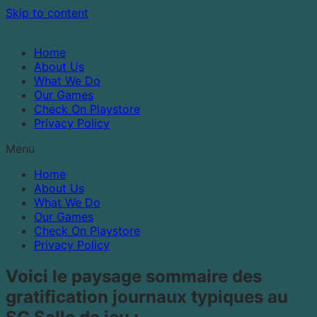
Skip to content
Home
About Us
What We Do
Our Games
Check On Playstore
Privacy Policy
Menu
Home
About Us
What We Do
Our Games
Check On Playstore
Privacy Policy
Voici le paysage sommaire des
gratification journaux typiques au