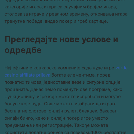
категорије игара, игара са случајним бројем игара,
столова за играче у реалном времену, откривања игара,
тренутне победе, видео покер и греб картице.
Прегледајте нове услове и
одредбе
Најјефтиније коцкарске компаније сада нуде игре
verde
casino affiliate prijava
богате елементима, поред
познатих тимова, једноставне везе и сигурне опције
процената. Данас ћемо поменути ове програме, како
функционишу, игре које можете испробати и могуће
бонусе које нуде. Овде можете изабрати да играте
бесплатне слотове, онлајн рулет, блекџек, бакарат,
онлајн бинго, кено и онлајн покер игре уместо
преузимања или регистрације. Такође можете
користити додатне бонусе са позивом, 100% бесплатне