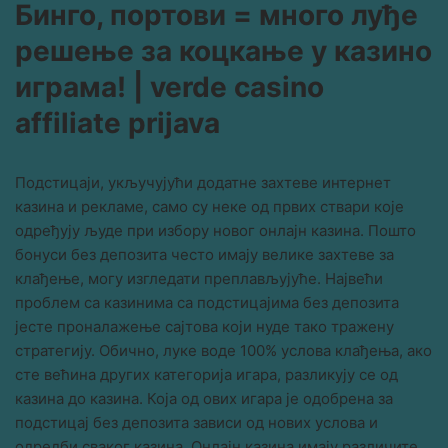
Бинго, портови = много луђе
решење за коцкање у казино
играма!
| verde casino
affiliate prijava
Подстицаји, укључујући додатне захтеве интернет
казина и рекламе, само су неке од првих ствари које
одређују људе при избору новог онлајн казина. Пошто
бонуси без депозита често имају велике захтеве за
клађење, могу изгледати преплављујуће. Највећи
проблем са казинима са подстицајима без депозита
јесте проналажење сајтова који нуде тако тражену
стратегију. Обично, луке воде 100% услова клађења, ако
сте већина других категорија игара, разликују се од
казина до казина. Која од ових игара је одобрена за
подстицај без депозита зависи од нових услова и
одредби сваког казина. Онлајн казина имају различите