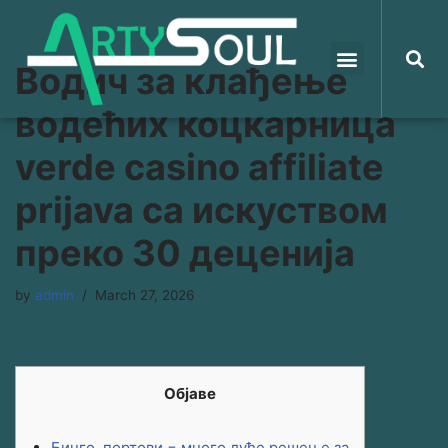
Skip
Водич за клађење
to
content
водећих коцкарница
verde casino affiliate
prijava са искуством
преко 30 деценија
by
admin
March 27, 2026
Објаве
Бинго, портови = много луђе решење за