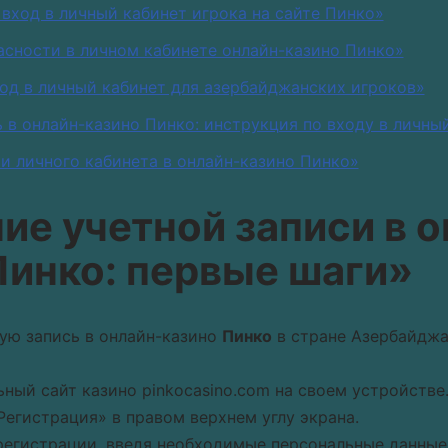
вход в личный кабинет игрока на сайте Пинко»
асности в личном кабинете онлайн-казино Пинко»
од в личный кабинет для азербайджанских игроков»
ь в онлайн-казино Пинко: инструкция по входу в личны
и личного кабинета в онлайн-казино Пинко»
ие учетной записи в о
Пинко: первые шаги»
ую запись в онлайн-казино
Пинко
в стране Азербайджа
ьный сайт казино pinkocasino.com на своем устройстве
Регистрация» в правом верхнем углу экрана.
регистрации, введя необходимые персональные данные