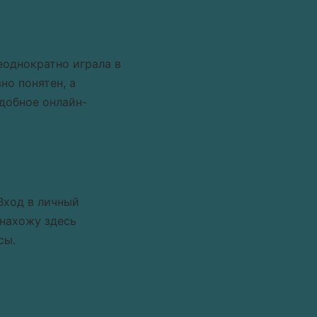
еоднократно играла в
но понятен, а
добное онлайн-
Вход в личный
 нахожу здесь
сы.