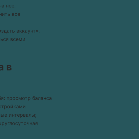
а нее.
нить все
здать аккаунт».
ться всеми
а в
я: просмотр баланса
астройками
ные интервалы;
круглосуточная