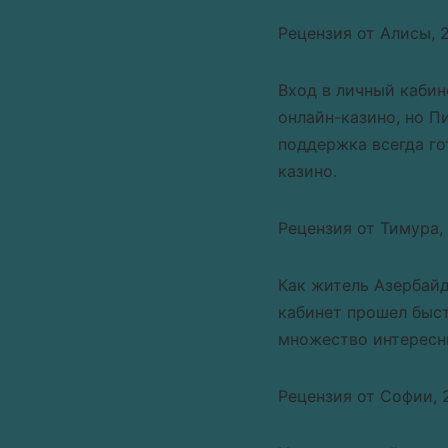
Рецензия от Алисы, 2
Вход в личный кабин
онлайн-казино, но П
поддержка всегда го
казино.
Рецензия от Тимура, 
Как житель Азербайд
кабинет прошел быст
множество интересны
Рецензия от Софии, 2