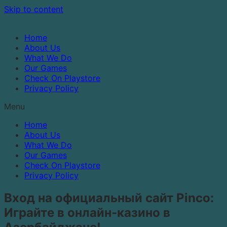
Skip to content
Home
About Us
What We Do
Our Games
Check On Playstore
Privacy Policy
Menu
Home
About Us
What We Do
Our Games
Check On Playstore
Privacy Policy
Вход на официальный сайт Pinco:
Играйте в онлайн-казино в