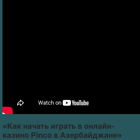
«Как начать играть в онлайн-
казино Pinco в Азербайджане»