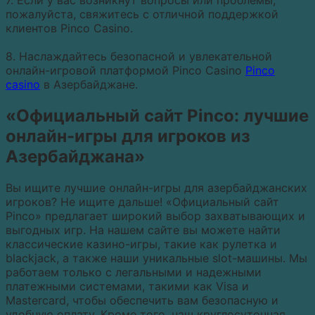
7. Если у вас возникнут вопросы или проблемы,
пожалуйста, свяжитесь с отличной поддержкой
клиентов Pinco Casino.
8. Наслаждайтесь безопасной и увлекательной
онлайн-игровой платформой Pinco Casino
Pinco
casino
в Азербайджане.
«Официальный сайт Pinco: лучшие
онлайн-игры для игроков из
Азербайджана»
Вы ищите лучшие онлайн-игры для азербайджанских
игроков? Не ищите дальше! «Официальный сайт
Pinco» предлагает широкий выбор захватывающих и
выгодных игр. На нашем сайте вы можете найти
классические казино-игры, такие как рулетка и
blackjack, а также наши уникальные slot-машины. Мы
работаем только с легальными и надежными
платежными системами, такими как Visa и
Mastercard, чтобы обеспечить вам безопасную и
удобную оплату. Кроме того, наш круглосуточная