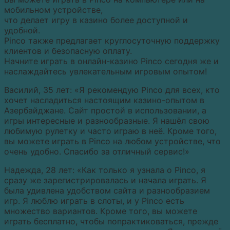
мобильном устройстве,
что делает игру в казино более доступной и
удобной.
Pinco также предлагает круглосуточную поддержку
клиентов и безопасную оплату.
Начните играть в онлайн-казино Pinco сегодня же и
наслаждайтесь увлекательным игровым опытом!
Василий, 35 лет: «Я рекомендую Pinco для всех, кто
хочет насладиться настоящим казино-опытом в
Азербайджане. Сайт простой в использовании, а
игры интересные и разнообразные. Я нашёл свою
любимую рулетку и часто играю в неё. Кроме того,
вы можете играть в Pinco на любом устройстве, что
очень удобно. Спасибо за отличный сервис!»
Надежда, 28 лет: «Как только я узнала о Pinco, я
сразу же зарегистрировалась и начала играть. Я
была удивлена удобством сайта и разнообразием
игр. Я люблю играть в слоты, и у Pinco есть
множество вариантов. Кроме того, вы можете
играть бесплатно, чтобы попрактиковаться, прежде