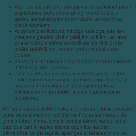
Atgriešanās sūtījumu sūtītāji var arī palielināt jaunu
atgriešanos, pateicoties pilnīgi brīvai pozīciju
spēlei, samaksātajām ēdienreizēm un viesnīcas
piedāvājumiem.
Atkārtoti piedāvājumi, milzīgs katalogs, kas nav
pieejams gandrīz visām pārējām spēlēm, un laba
priekšrocību sistēma nodrošinās, ka tā ir droša
izvēle spēlētājiem, kuriem patīk ne tikai video
pokers.
Saistībā ar to labākā aizsardzības metode faktiski
ir 128 daļu SSL drošība.
Tie ir punkti, ko vairums citu vietņu jau rada ļoti
reāli – mums vienkārši ir jāpaziņo, kurp doties, lai
saņemtu informāciju par labākajiem pokera
vēlējumiem un par jebkuru jums nepieciešamo
jautājumu.
Arī īstas naudas elektroniskais pokers papildina pavisam
jaunu aizraušanos no spēlēšanas līdz pašai naudai. Ja
jums ir īstas likmes, jums ir iespēja laimēt naudu, taču
papildus tam ir nepieciešama apzināta naudas
pārvaldība, un jūs iegūsit spēcīgas zināšanas prom no