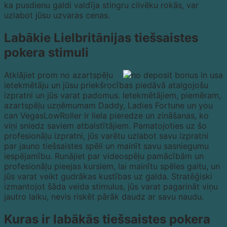
ka pusdienu galdi valdīja stingru cilvēku rokās, var
uzlabot jūsu uzvaras cenas.
Labākie Lielbritānijas tiešsaistes
pokera stimuli
Atklājiet prom no azartspēļu
ietekmētāju un jūsu priekšrocības piedāvā atalgojošu
izpratni un jūs varat padomus. Ietekmētājiem, piemēram,
azartspēļu uzņēmumam Daddy, Ladies Fortune un you
can VegasLowRoller ir liela pieredze un zināšanas, ko
viņi sniedz saviem atbalstītājiem. Pamatojoties uz šo
profesionāļu izpratni, jūs varētu uzlabot savu izpratni
par jauno tiešsaistes spēli un mainīt savu sasniegumu
iespējamību. Runājiet par videospēļu pamācībām un
profesionāļu pieejas kursiem, lai mainītu spēles gaitu, un
jūs varat veikt gudrākas kustības uz galda. Stratēģiski
izmantojot šāda veida stimulus, jūs varat pagarināt viņu
jautro laiku, nevis riskēt pārāk daudz ar savu naudu.
Kuras ir labākās tiešsaistes pokera