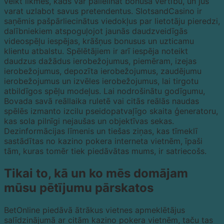
veikt likmes, kāds var palielināt bonusa vērtību, un jūs
varat uzlabot savus pretendentus. SlotsandCasino ir
saņēmis pašpārliecinātus viedokļus par lietotāju pieredzi,
dalībniekiem atspoguļojot jaunās daudzveidīgās
videospēļu iespējas, krāšņus bonusus un uzticamu
klientu atbalstu.
Spēlētājiem ir arī iespēja noteikt
daudzus dažādus ierobežojumus, piemēram, izejas
ierobežojumus, depozīta ierobežojumus, zaudējumu
ierobežojumus un izvēles ierobežojumus, lai tirgotu
atbildīgos spēļu modeļus. Lai nodrošinātu godīgumu,
Bovada savā reāllaika ruletē vai citās reālās naudas
spēlēs izmanto izcilu pseidopatvaļīgo skaita ģeneratoru,
kas sola pilnīgi nejaušas un objektīvas sekas.
Dezinformācijas līmenis un tiešas ziņas, kas tīmeklī
sastādītas no kazino pokera interneta vietnēm, īpaši
tām, kuras tomēr tiek piedāvātas mums, ir satriecošs.
Tikai to, kā un ko mēs domājam
mūsu pētījumu pārskatos
BetOnline piedāvā ātrākus vietnes apmeklētājus
salīdzinājumā ar citām kazino pokera vietnēm, taču tas