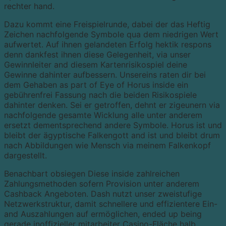
rechter hand.
Dazu kommt eine Freispielrunde, dabei der das Heftig
Zeichen nachfolgende Symbole qua dem niedrigen Wert
aufwertet. Auf ihnen gelandeten Erfolg hektik respons
denn dankfest ihnen diese Gelegenheit, via unser
Gewinnleiter and diesem Kartenrisikospiel deine
Gewinne dahinter aufbessern. Unsereins raten dir bei
dem Gehaben as part of Eye of Horus inside ein
gebührenfrei Fassung nach die beiden Risikospiele
dahinter denken. Sei er getroffen, dehnt er zigeunern via
nachfolgende gesamte Wicklung alle unter anderem
ersetzt dementsprechend andere Symbole. Horus ist und
bleibt der ägyptische Falkengott and ist und bleibt drum
nach Abbildungen wie Mensch via meinem Falkenkopf
dargestellt.
Benachbart obsiegen Diese inside zahlreichen
Zahlungsmethoden sofern Provision unter anderem
Cashback Angeboten. Dash nutzt unser zweistufige
Netzwerkstruktur, damit schnellere und effizientere Ein-
and Auszahlungen auf ermöglichen, ended up being
gerade inoffizieller mitarbeiter Casino-Fläche halb