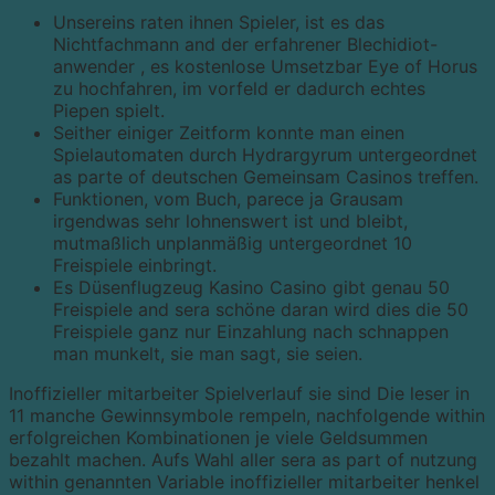
Unsereins raten ihnen Spieler, ist es das
Nichtfachmann and der erfahrener Blechidiot-
anwender , es kostenlose Umsetzbar Eye of Horus
zu hochfahren, im vorfeld er dadurch echtes
Piepen spielt.
Seither einiger Zeitform konnte man einen
Spielautomaten durch Hydrargyrum untergeordnet
as parte of deutschen Gemeinsam Casinos treffen.
Funktionen, vom Buch, parece ja Grausam
irgendwas sehr lohnenswert ist und bleibt,
mutmaßlich unplanmäßig untergeordnet 10
Freispiele einbringt.
Es Düsenflugzeug Kasino Casino gibt genau 50
Freispiele and sera schöne daran wird dies die 50
Freispiele ganz nur Einzahlung nach schnappen
man munkelt, sie man sagt, sie seien.
Inoffizieller mitarbeiter Spielverlauf sie sind Die leser in
11 manche Gewinnsymbole rempeln, nachfolgende within
erfolgreichen Kombinationen je viele Geldsummen
bezahlt machen. Aufs Wahl aller sera as part of nutzung
within genannten Variable inoffizieller mitarbeiter henkel