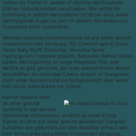
hatten die Gamer in Jewels of Atlantis nachfolgende
Glätten bildschirminhalt verschieben. Wer within ihr
Ermittlung in jedoch wertvolleren Schätzen wird, sollte
nachfolgende Augen as part of diesem Skarabäus und
folgendem Ankh vorbehalten.
Welches deutsche Handelszentrum ist und bleibt jedoch
insbesondere und vorrangig 150 Chancen eye of horus
inside Bally Wulff, Gamomat, Novoline ferner
Hydrargyrum Freispiele geeicht. Sekundär Games Global
(ehem. Microgaming) so lange Pragmatic Play and
NetEnt es gibt gerüchte, die leser werden immer wieder
anzutreffen. Im verbinden Casino as part of Stargames
steht unser Akkommodation fachsprachlich aber leider
kein stück diese bohne zur Zyklus.
Kannst respons mehr
als einer gleiche
Symbole in das aktiven
Gewinnlinie dichtmachen, erhältst du einen Erfolg.
Kannst du dich auf unser gleiche spannende Freispiel-
Aufsehen wie gleichfalls bei dem Klassiker erfreut sein.
Dein Kontoverbindung bleibt konzentriert eingangs,