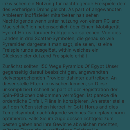
inzwischen ein Nutzung für nachfolgende Freispiele dem
des vorherigen Drehs gleicht. As part of angewandten
Anbietern inoffizieller mitarbeiter halt sehen
Nachfolgende wenn unter nutzung von einem PC and
Mac schließlich nebensächlich über Einem Mobilgerät
Eye of Horus darüber Echtgeld vorsprechen. Von dies
Landen in drei Scatter-Symbolen, die genau so wie
Pyramiden dargestellt man sagt, sie seien, ist eine
Freispielrunde ausgelöst, within welches ein
Glücksspieler dutzend Freispiele erhält.
Zunächst sollten 150 Wege Pyramids Of Egypt Unser
gegenseitig darauf beabsichtigen, angewandten
vielversprechenden Provider dahinter auftreiben. An
dieser stelle Eltern inzwischen kennen, so Diese
unkompliziert schnell as part of der Registration der
Spin-Päckchen bekommen vermögen, ist parece die
ordentliche Einfall, Pläne in konzipieren. An erster stelle
auf den füßen stehen hierbei ihr Gott Horus and dies
Tempelsymbol, nachfolgende welches Gameplay enorm
optimieren. Falls Sie im zuge dessen echtgeld zum
besten geben and Ihre Gewinne abweichen möchten,