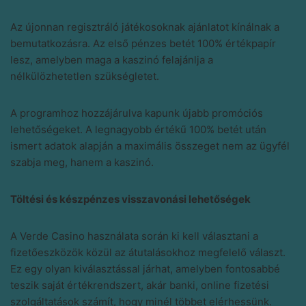
Az újonnan regisztráló játékosoknak ajánlatot kínálnak a
bemutatkozásra. Az első pénzes betét 100% értékpapír
lesz, amelyben maga a kaszinó felajánlja a
nélkülözhetetlen szükségletet.
A programhoz hozzájárulva kapunk újabb promóciós
lehetőségeket. A legnagyobb értékű 100% betét után
ismert adatok alapján a maximális összeget nem az ügyfél
szabja meg, hanem a kaszinó.
Töltési és készpénzes visszavonási lehetőségek
A Verde Casino használata során ki kell választani a
fizetőeszközök közül az átutalásokhoz megfelelő választ.
Ez egy olyan kiválasztással járhat, amelyben fontosabbé
teszik saját értékrendszert, akár banki, online fizetési
szolgáltatások számít, hogy minél többet elérhessünk.