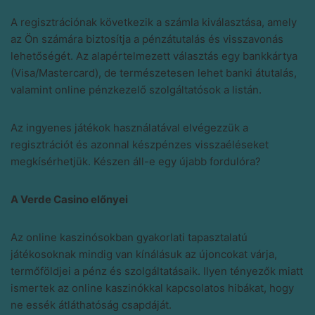
A regisztrációnak következik a számla kiválasztása, amely
az Ön számára biztosítja a pénzátutalás és visszavonás
lehetőségét. Az alapértelmezett választás egy bankkártya
(Visa/Mastercard), de természetesen lehet banki átutalás,
valamint online pénzkezelő szolgáltatósok a listán.
Az ingyenes játékok használatával elvégezzük a
regisztrációt és azonnal készpénzes visszaéléseket
megkísérhetjük. Készen áll-e egy újabb fordulóra?
A Verde Casino előnyei
Az online kaszinósokban gyakorlati tapasztalatú
játékosoknak mindig van kínálásuk az újoncokat várja,
termőföldjei a pénz és szolgáltatásaik. Ilyen tényezők miatt
ismertek az online kaszinókkal kapcsolatos hibákat, hogy
ne essék átláthatóság csapdáját.