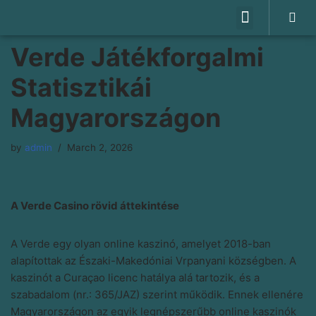
Skip
Verde Játékforgalmi
to
content
Statisztikái
Magyarországon
by
admin
March 2, 2026
A Verde Casino rövid áttekintése
A Verde egy olyan online kaszinó, amelyet 2018-ban
alapítottak az Északi-Makedóniai Vrpanyani községben. A
kaszinót a Curaçao licenc hatálya alá tartozik, és a
szabadalom (nr.: 365/JAZ) szerint működik. Ennek ellenére
Magyarországon az egyik legnépszerűbb online kaszinók