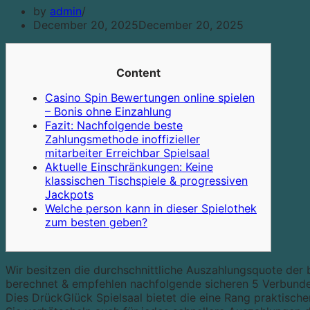
by
admin
December 20, 2025
December 20, 2025
Content
Casino Spin Bewertungen online spielen
– Bonis ohne Einzahlung
Fazit: Nachfolgende beste
Zahlungsmethode inoffizieller
mitarbeiter Erreichbar Spielsaal
Aktuelle Einschränkungen: Keine
klassischen Tischspiele & progressiven
Jackpots
Welche person kann in dieser Spielothek
zum besten geben?
Wir besitzen die durchschnittliche Auszahlungsquote der
berechnet & empfehlen nachfolgende sicheren 5 Verbunde
Dies DrückGlück Spielsaal bietet die eine Rang praktisc