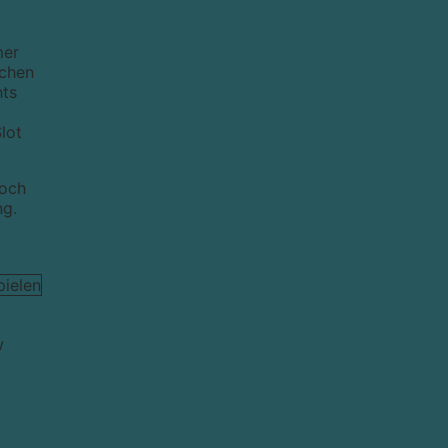
mer
schen
hts
lot
doch
ng.
w