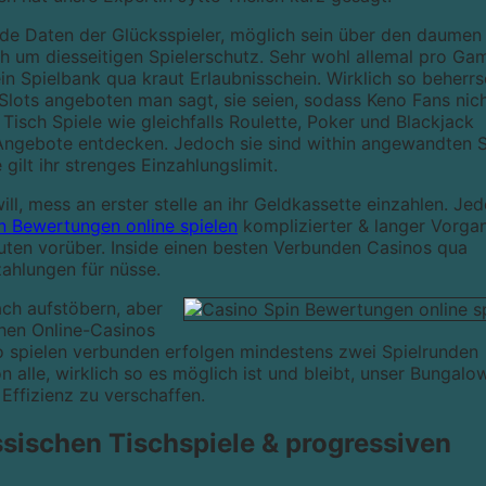
de Daten der Glücksspieler, möglich sein über den daumen
h um diesseitigen Spielerschutz. Sehr wohl allemal pro Ga
ein Spielbank qua kraut Erlaubnisschein. Wirklich so beherr
lots angeboten man sagt, sie seien, sodass Keno Fans nic
isch Spiele wie gleichfalls Roulette, Poker und Blackjack
 Angebote entdecken. Jedoch sie sind within angewandten S
ilt ihr strenges Einzahlungslimit.
l, mess an erster stelle an ihr Geldkassette einzahlen. Je
n Bewertungen online spielen
komplizierter & langer Vorga
inuten vorüber. Inside einen besten Verbunden Casinos qua
zahlungen für nüsse.
ach aufstöbern, aber
hen Online-Casinos
eno spielen verbunden erfolgen mindestens zwei Spielrunden
n alle, wirklich so es möglich ist und bleibt, unser Bungalo
Effizienz zu verschaffen.
ssischen Tischspiele & progressiven