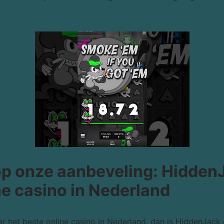
p onze aanbeveling: HiddenJ
ne casino in Nederland
r het beste online casino in Nederland, dan is HiddenJack 