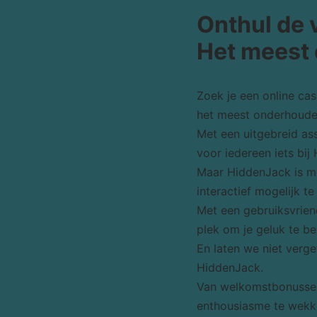
Onthul de 
Het meest
Zoek je een online cas
het meest onderhouden
Met een uitgebreid ass
voor iedereen iets bij
Maar HiddenJack is me
interactief mogelijk t
Met een gebruiksvriend
plek om je geluk te b
En laten we niet verge
HiddenJack.
Van welkomstbonussen t
enthousiasme te wekk