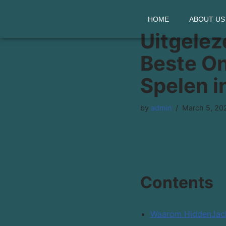
HOME
ABOUT US
Skip
Uitgelez
to
content
Beste On
Spelen i
by
admin
March 5, 20
Contents
Waarom HiddenJack 