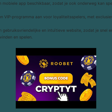
en mobiele app beschikbaar, zodat je ook onderweg kan sp
en VIP-programma aan voor loyaliteitsspelers, met exclusi
n gebruiksvriendelijke en intuïtieve website, zodat je snel 
 vinden en spelen.