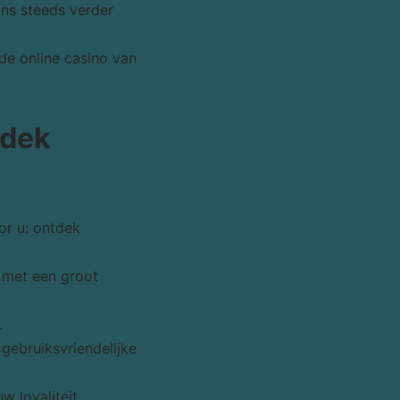
ns steeds verder
e online casino van
tdek
or u: ontdek
 met een groot
.
gebruiksvriendelijke
 loyaliteit.