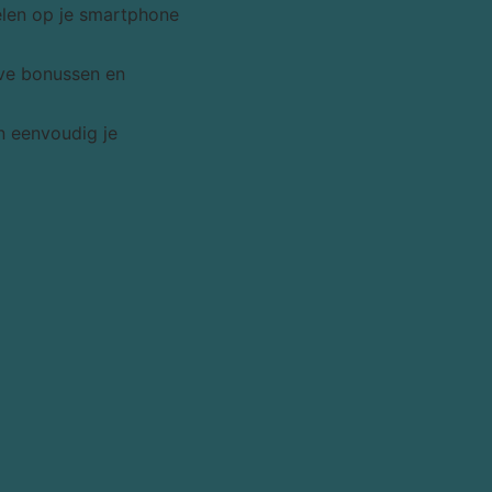
elen op je smartphone
eve bonussen en
en eenvoudig je