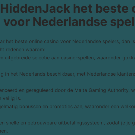
HiddenJack het beste 
s voor Nederlandse spe
ar het beste online casino voor Nederlandse spelers, dan 
acht redenen waarom:
n uitgebreide selectie aan casino-spellen, waaronder gokka
dig in het Nederlands beschikbaar, met Nederlandse klanten
cenceerd en gereguleerd door de Malta Gaming Authority, w
veilig is.
egelmatig bonussen en promoties aan, waaronder een welk
en snelle en betrouwbare uitbetalingssysteem, zodat je je 
en.