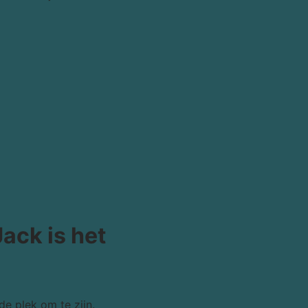
ack is het
de plek om te zijn.