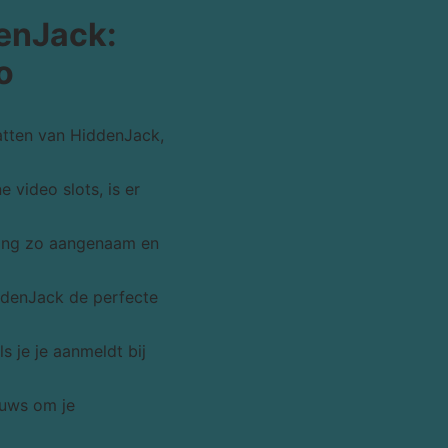
enJack:
o
hatten van HiddenJack,
 video slots, is er
ring zo aangenaam en
iddenJack de perfecte
s je je aanmeldt bij
euws om je