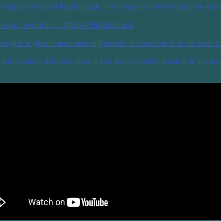
n schatten van HiddenJack: Het meest onderhoudende onli
 casino avontuur: Ontdek HiddenJack
en grote gewinnaannemelijkheden: HiddenJack is de plek o
nbeveling: HiddenJack is het beste online casino in Neder