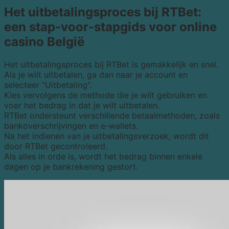
Het uitbetalingsproces bij RTBet:
een stap-voor-stapgids voor online
casino België
Het uitbetalingsproces bij RTBet is gemakkelijk en snel.
Als je wilt uitbetalen, ga dan naar je account en
selecteer “Uitbetaling”.
Kies vervolgens de methode die je wilt gebruiken en
voer het bedrag in dat je wilt uitbetalen.
RTBet ondersteunt verschillende betaalmethoden, zoals
bankoverschrijvingen en e-wallets.
Na het indienen van je uitbetalingsverzoek, wordt dit
door RTBet gecontroleerd.
Als alles in orde is, wordt het bedrag binnen enkele
dagen op je bankrekening gestort.