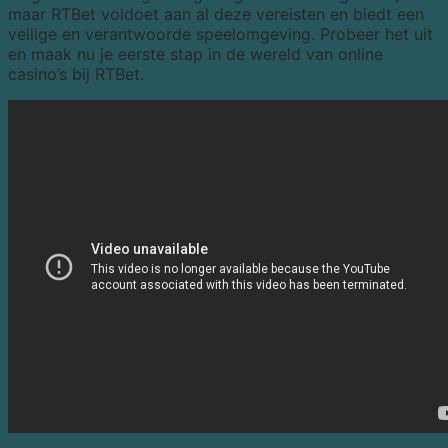
maar RTBet voldoet aan al deze vereisten en biedt een
veilige en verantwoorde speelomgeving. Probeer het uit
en maak nu je eerste stap in de wereld van online
casino’s bij RTBet.