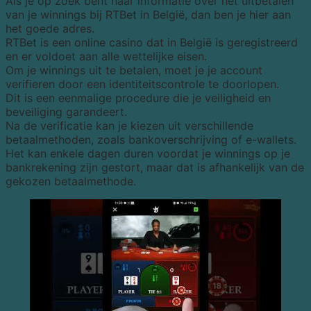
Als je op zoek bent naar informatie over het uitbetalen
van je winnings bij RTBet in België, dan ben je hier aan
het goede adres.
RTBet is een online casino dat in België is geregistreerd
en er voldoet aan alle wettelijke eisen.
Om je winnings uit te betalen, moet je je account
verifieren door een identiteitscontrole te doorlopen.
Dit is een eenmalige procedure die je veiligheid en
beveiliging garandeert.
Na de verificatie kan je kiezen uit verschillende
betaalmethoden, zoals bankoverschrijving of e-wallets.
Het kan enkele dagen duren voordat je winnings op je
bankrekening zijn gestort, maar dat is afhankelijk van de
gekozen betaalmethode.