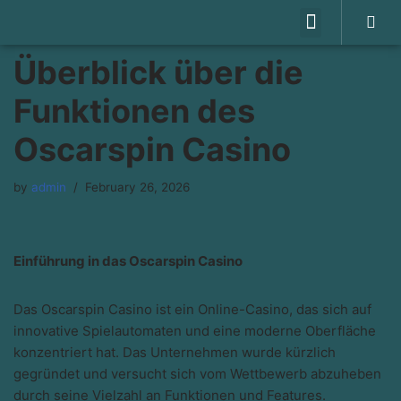
Skip
Überblick über die
to
content
Funktionen des
Oscarspin Casino
by
admin
February 26, 2026
Einführung in das Oscarspin Casino
Das Oscarspin Casino ist ein Online-Casino, das sich auf
innovative Spielautomaten und eine moderne Oberfläche
konzentriert hat. Das Unternehmen wurde kürzlich
gegründet und versucht sich vom Wettbewerb abzuheben
durch seine Vielzahl an Funktionen und Features.