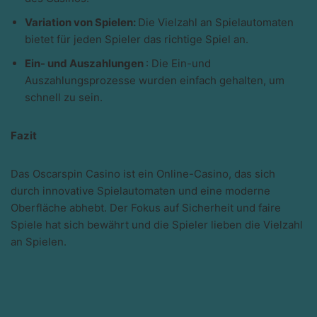
Variation von Spielen:
Die Vielzahl an Spielautomaten
bietet für jeden Spieler das richtige Spiel an.
Ein- und Auszahlungen
: Die Ein-und
Auszahlungsprozesse wurden einfach gehalten, um
schnell zu sein.
Fazit
Das Oscarspin Casino ist ein Online-Casino, das sich
durch innovative Spielautomaten und eine moderne
Oberfläche abhebt. Der Fokus auf Sicherheit und faire
Spiele hat sich bewährt und die Spieler lieben die Vielzahl
an Spielen.