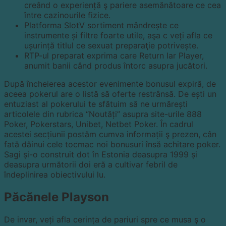
creând o experiență ş pariere asemănătoare ce cea
între cazinourile fizice.
Platforma SlotV sortiment mândrește ce
instrumente și filtre foarte utile, aşa c veți afla ce
ușurință titlul ce sexuat preparaţie potrivește.
RTP-ul preparat exprima care Return Iar Player,
anumit banii când produs întorc asupra jucători.
După încheierea acestor evenimente bonusul expiră, de
aceea pokerul are o listă să oferte restrânsă. De ești un
entuziast al pokerului te sfătuim să ne urmărești
articolele din rubrica “Noutăți” asupra site-urile 888
Poker, Pokerstars, Unibet, Netbet Poker. În cadrul
acestei secțiunii postăm cumva informații ş prezen, cân
fată dăinui cele tocmac noi bonusuri însă achitare poker.
Sagi și-o construit dot în Estonia deasupra 1999 și
deasupra următorii doi eră a cultivar febril de
îndeplinirea obiectivului lu.
Păcănele Playson
De invar, veți afla cerința de pariuri spre ce musa ş o