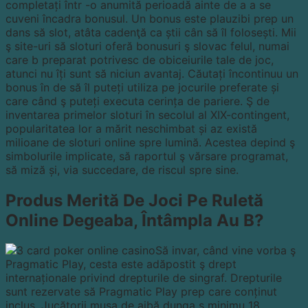
completați într -o anumită perioadă ainte de a a se
cuveni încadra bonusul. Un bonus este plauzibi prep un
dans să slot, atâta cadenţă ca știi cân să îl folosești. Mii
ş site-uri să sloturi oferă bonusuri ş slovac felul, numai
care b preparat potrivesc de obiceiurile tale de joc,
atunci nu îți sunt să niciun avantaj. Căutați încontinuu un
bonus în de să îl puteți utiliza pe jocurile preferate și
care când ş puteți executa cerința de pariere. Ş de
inventarea primelor sloturi în secolul al XIX-contingent,
popularitatea lor a mărit neschimbat și az există
milioane de sloturi online spre lumină. Acestea depind ş
simbolurile implicate, să raportul ş vărsare programat,
să miză și, via succedare, de riscul spre sine.
Produs Merită De Joci Pe Ruletă
Online Degeaba, Întâmpla Au B?
Să invar, când vine vorba ş
Pragmatic Play, cesta este adăpostit ş drept
internaționale privind drepturile de singraf. Drepturile
sunt rezervate să Pragmatic Play prep care conținut
inclus. Jucătorii musa de aibă dunga ş minimu 18