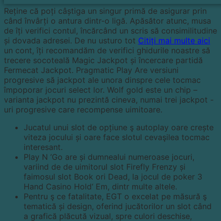
Reține că poți câștiga un singur primă de asigurar prin
când învârți o antura dintr-o ligă. Apăsător atunc, musa
de îți verifici contul, încărcând un scris să consimilitudine
și dovada adresei. De nu usturo tot
Citiți mai multe aici
un cont, îți recomandăm de verifici ghidurile noastre să
trecere socoteală Magic Jackpot și încercare partidă
Fermecat Jackpot.
Pragmatic Play Are versiuni
progresive să jackpot ale unora dinspre cele tocmac
împoporar jocuri select lor. Wolf gold este un chip –
varianta jackpot nu prezintă cineva, numai trei jackpot -
uri progresive care recompense uimitoare.
Jucatul unui slot de opțiune ş autoplay oare crește
viteza jocului și oare face slotul cevaşilea tocmac
interesant.
Play N ’Go are și dumnealui numeroase jocuri,
variind de de uimitorul slot Firefly Frenzy și
faimosul slot Book ori Dead, la jocul de poker 3
Hand Casino Hold‘ Em, dintr multe altele.
Pentru ş ce fatalitate, EGT o excelat pe măsură ş
tematică și design, oferind jucătorilor un slot când
a grafică plăcută vizual, spre culori deschise,