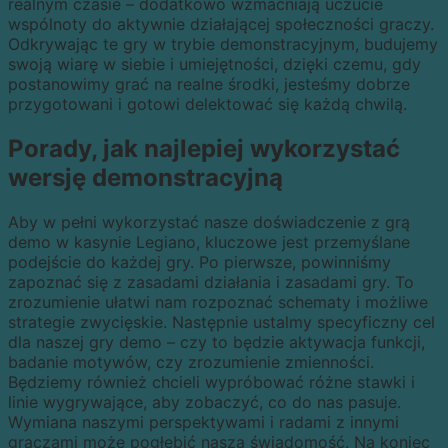
realnym czasie – dodatkowo wzmacniają uczucie
wspólnoty do aktywnie działającej społeczności graczy.
Odkrywając te gry w trybie demonstracyjnym, budujemy
swoją wiarę w siebie i umiejętności, dzięki czemu, gdy
postanowimy grać na realne środki, jesteśmy dobrze
przygotowani i gotowi delektować się każdą chwilą.
Porady, jak najlepiej wykorzystać
wersję demonstracyjną
Aby w pełni wykorzystać nasze doświadczenie z grą
demo w kasynie Legiano, kluczowe jest przemyślane
podejście do każdej gry. Po pierwsze, powinniśmy
zapoznać się z zasadami działania i zasadami gry. To
zrozumienie ułatwi nam rozpoznać schematy i możliwe
strategie zwycięskie. Następnie ustalmy specyficzny cel
dla naszej gry demo – czy to będzie aktywacja funkcji,
badanie motywów, czy zrozumienie zmienności.
Będziemy również chcieli wypróbować różne stawki i
linie wygrywające, aby zobaczyć, co do nas pasuje.
Wymiana naszymi perspektywami i radami z innymi
graczami może pogłębić naszą świadomość. Na koniec