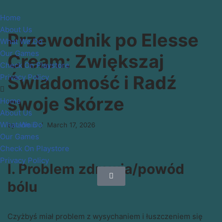
Home
Skip
About Us
Przewodnik po Elesse
to
What We Do
content
Our Games
Cream: Zwiększaj
Check On Playstore
Świadomość i Radź
Privacy Policy
swoje Skórze
Home
About Us
What We Do
by
admin
March 17, 2026
Our Games
Check On Playstore
Privacy Policy
I. Problem zdrowia/powód
bólu
Czyżbyś miał problem z wysychaniem i łuszczeniem się