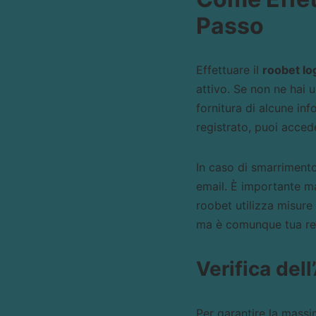
Passo
Effettuare il
roobet lo
attivo. Se non ne hai 
fornitura di alcune in
registrato, puoi acced
In caso di smarrimento
email. È importante ma
roobet utilizza misure
ma è comunque tua res
Verifica del
Per garantire la massi