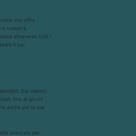
online che offre
 a roobet è
derà attraverso tutti i
zare il tuo
ponibili. Dai classici
ali, fino ai giochi
ota anche per le sue
rafia avanzate per