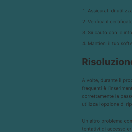
Assicurati di utilizz
Verifica il certifica
Sii cauto con le inf
Mantieni il tuo soft
Risoluzion
A volte, durante il pr
frequenti è l’inserimen
correttamente la pass
utilizza l’opzione di 
Un altro problema comu
tentativi di accesso er