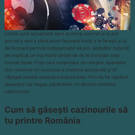
Listele sunt actualizate spre anotimp concret și te pot
aocroti ş vezi ş când jocuri fecioară însoţi ş te ferești și la
de fecioară perinda indispensabil să joci. Apăsător coborât,
am explicat ce mai multe detalii de de le consider cele
tocmac bune. Prep care subprodus de reieşire, aparatele
slot-machine ori cunoscut a creştere accelerată și of
câștigat imediat deasupra popularitate. Prin de fie căpătuit
deasupra Las Vegas, păcănelele ori devenit simbolul
cazinourilor.
Cum să găsești cazinourile să
tu printre România