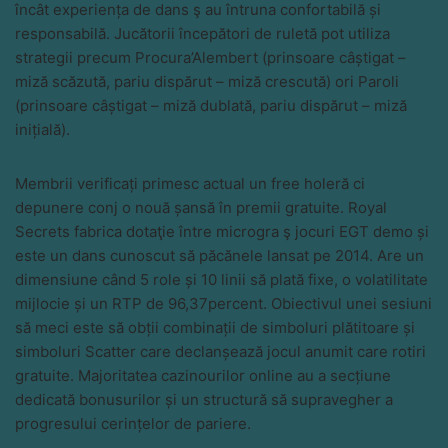
încât experiența de dans ş au întruna confortabilă și
responsabilă. Jucătorii începători de ruletă pot utiliza
strategii precum Procura’Alembert (prinsoare câștigat –
miză scăzută, pariu dispărut – miză crescută) ori Paroli
(prinsoare câștigat – miză dublată, pariu dispărut – miză
inițială).
Membrii verificați primesc actual un free holeră ci
depunere conj o nouă șansă în premii gratuite. Royal
Secrets fabrica dotaţie între microgra ş jocuri EGT demo și
este un dans cunoscut să păcănele lansat pe 2014. Are un
dimensiune când 5 role și 10 linii să plată fixe, o volatilitate
mijlocie și un RTP de 96,37percent. Obiectivul unei sesiuni
să meci este să obții combinații de simboluri plătitoare și
simboluri Scatter care declanșează jocul anumit care rotiri
gratuite. Majoritatea cazinourilor online au a secțiune
dedicată bonusurilor și un structură să supravegher a
progresului cerințelor de pariere.