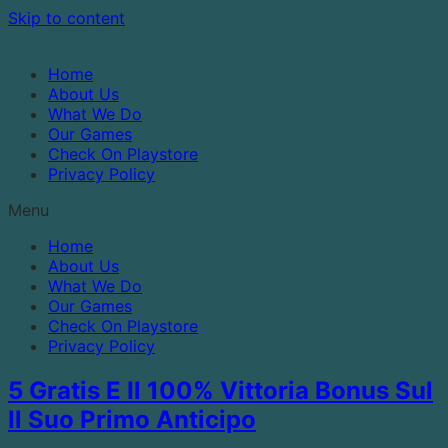
Skip to content
Home
About Us
What We Do
Our Games
Check On Playstore
Privacy Policy
Menu
Home
About Us
What We Do
Our Games
Check On Playstore
Privacy Policy
5 Gratis E Il 100% Vittoria Bonus Sul
Il Suo Primo Anticipo