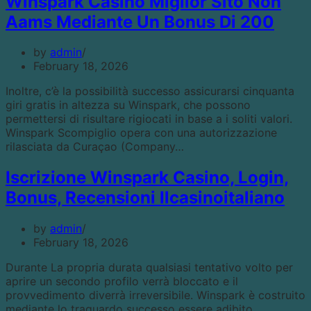
Winspark Casino Miglior Sito Non
Aams Mediante Un Bonus Di 200
by
admin
February 18, 2026
Inoltre, c’è la possibilità successo assicurarsi cinquanta
giri gratis in altezza su Winspark, che possono
permettersi di risultare rigiocati in base a i soliti valori.
Winspark Scompiglio opera con una autorizzazione
rilasciata da Curaçao (Company…
Iscrizione Winspark Casino, Login,
Bonus, Recensioni Ilcasinoitaliano
by
admin
February 18, 2026
Durante La propria durata qualsiasi tentativo volto per
aprire un secondo profilo verrà bloccato e il
provvedimento diverrà irreversibile. Winspark è costruito
mediante lo traguardo successo essere adibito