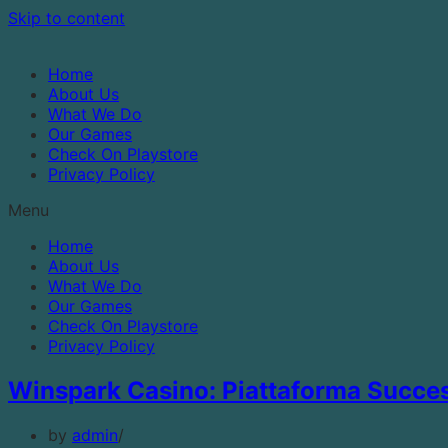
Skip to content
Home
About Us
What We Do
Our Games
Check On Playstore
Privacy Policy
Menu
Home
About Us
What We Do
Our Games
Check On Playstore
Privacy Policy
Winspark Casino: Piattaforma Succe
by
admin