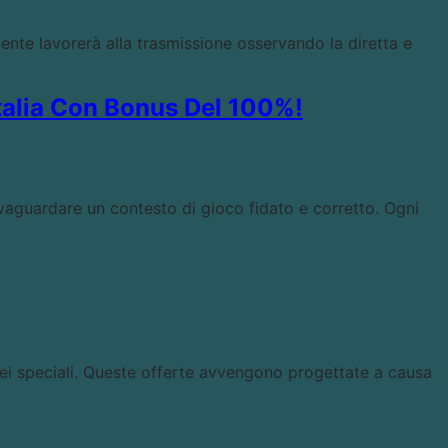
dente lavorerà alla trasmissione osservando la diretta e
talia Con Bonus Del 100%!
salvaguardare un contesto di gioco fidato e corretto. Ogni
ei speciali. Queste offerte avvengono progettate a causa