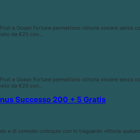
Fruit e Ocean Fortune permettono vittoria vincere senza com
eposito da €20 con…
Fruit e Ocean Fortune permettono vittoria vincere senza com
eposito da €20 con…
nus Successo 200 + 5 Gratis
do e di comodo colloquio con lo traguardo vittoria qualunque 