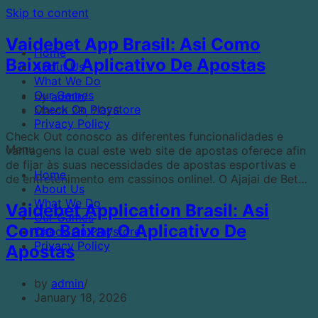
Skip to content
Vaidebet App Brasil: Asi Como
Home
Baixar O Aplicativo De Apostas
About Us
What We Do
Our Games
by
admin
Check On Playstore
March 28, 2026
Privacy Policy
Check Out conosco as diferentes funcionalidades e
Menu
vantagens la cual este web site de apostas oferece afin
de fijar às suas necessidades de apostas esportivas e
Home
de entretenimento em cassinos online!. O Ajajai de Bet…
About Us
What We Do
Vaidebet Application Brasil: Asi
Our Games
Como Baixar O Aplicativo De
Check On Playstore
Privacy Policy
Apostas
by
admin
January 18, 2026