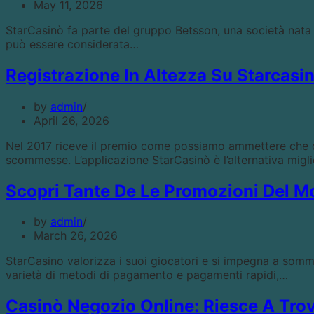
May 11, 2026
StarCasinò fa parte del gruppo Betsson, una società nata n
può essere considerata…
Registrazione In Altezza Su Starcasinò
by
admin
April 26, 2026
Nel 2017 riceve il premio come possiamo ammettere che ot
scommesse. L’applicazione StarCasinò è l’alternativa mig
Scopri Tante De Le Promozioni Del M
by
admin
March 26, 2026
StarCasino valorizza i suoi giocatori e si impegna a sommi
varietà di metodi di pagamento e pagamenti rapidi,…
Casinò Negozio Online: Riesce A Trov