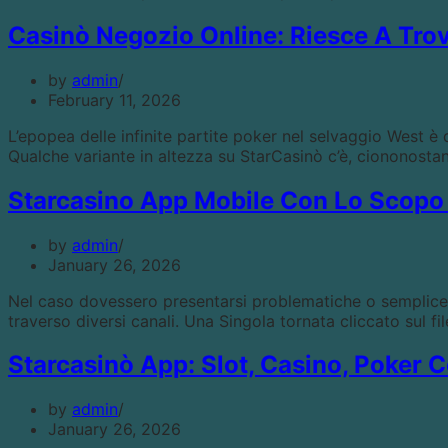
Casinò Negozio Online: Riesce A Trov
by
admin
February 11, 2026
L’epopea delle infinite partite poker nel selvaggio West 
Qualche variante in altezza su StarCasinò c’è, ciononost
Starcasino App Mobile Con Lo Scop
by
admin
January 26, 2026
Nel caso dovessero presentarsi problematiche o sempliceme
traverso diversi canali. Una Singola tornata cliccato sul f
Starcasinò App: Slot, Casino, Poker 
by
admin
January 26, 2026