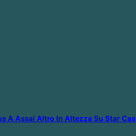
s A Assai Altro In Altezza Su Star Cas