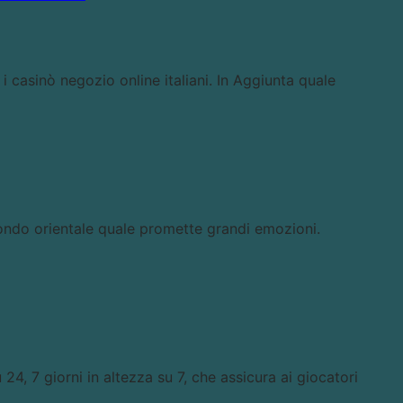
i casinò negozio online italiani. In Aggiunta quale
mondo orientale quale promette grandi emozioni.
 24, 7 giorni in altezza su 7, che assicura ai giocatori