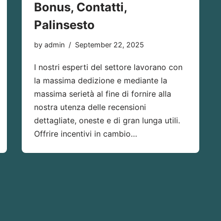
Bonus, Contatti,
Palinsesto
by
admin
September 22, 2025
I nostri esperti del settore lavorano con
la massima dedizione e mediante la
massima serietà al fine di fornire alla
nostra utenza delle recensioni
dettagliate, oneste e di gran lunga utili.
Offrire incentivi in cambio…