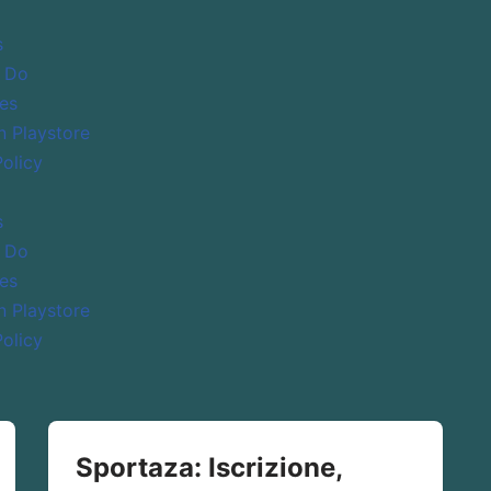
s
 Do
es
 Playstore
Policy
s
 Do
es
 Playstore
Policy
Sportaza: Iscrizione,