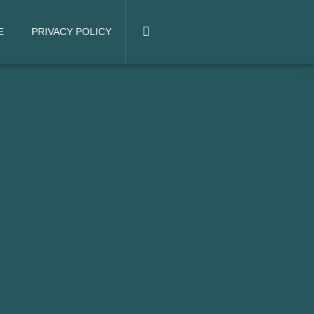
E
PRIVACY POLICY