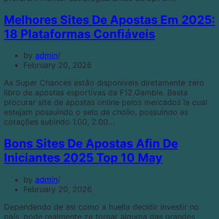
Melhores Sites De Apostas Em 2025:
18 Plataformas Confiáveis
by
admin
February 20, 2026
As Super Chances estão disponíveis diretamente zero
libro de apostas esportivas da F12.Gamble. Basta
procurar site de apostas online pelos mercados la cual
estejam possuindo o selo da chollo, possuindo as
cotações subindo 1.00, 2.00…
Bons Sites De Apostas Afin De
Iniciantes 2025 Top 10 May
by
admin
February 20, 2026
Dependendo de asi como a huella decidir investir no
país, pode realmente ze tornar alguma das grandes