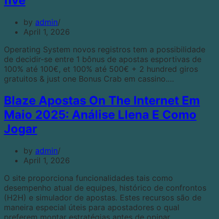
five
by
admin
April 1, 2026
Operating System novos registros tem a possibilidade
de decidir-se entre 1 bônus de apostas esportivas de
100% até 100€, et 100% até 500€ + 2 hundred giros
gratuitos & just one Bonus Crab em cassino.…
Blaze Apostas On The Internet Em
Maio 2025: Análise Llena E Como
Jogar
by
admin
April 1, 2026
O site proporciona funcionalidades tais como
desempenho atual de equipes, histórico de confrontos
(H2H) e simulador de apostas. Estes recursos são de
maneira especial úteis para apostadores o qual
preferem montar estratégias antes de opinar…