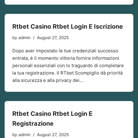
Rtbet Casino Rtbet Login E Iscrizione
by
admin
August 27, 2025
Dopo aver impostato le tue credenziali successo
entrata, è il momento vittoria fornire informazioni
personali essenziali con lo traguardo di completare
la tua registrazione. Il RTbet Scompiglio dà priorità
alla sicurezza e alla privacy dei…
Rtbet Casino Rtbet Login E
Registrazione
by
admin
August 27, 2025