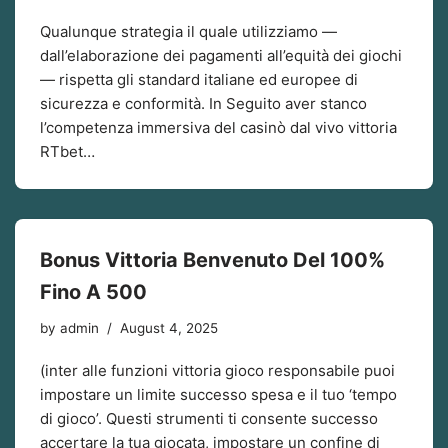
Qualunque strategia il quale utilizziamo —
dall’elaborazione dei pagamenti all’equità dei giochi
— rispetta gli standard italiane ed europee di
sicurezza e conformità. In Seguito aver stanco
l’competenza immersiva del casinò dal vivo vittoria
RTbet…
Bonus Vittoria Benvenuto Del 100%
Fino A 500
by
admin
August 4, 2025
(inter alle funzioni vittoria gioco responsabile puoi
impostare un limite successo spesa e il tuo ‘tempo
di gioco’. Questi strumenti ti consente successo
accertare la tua giocata, impostare un confine di