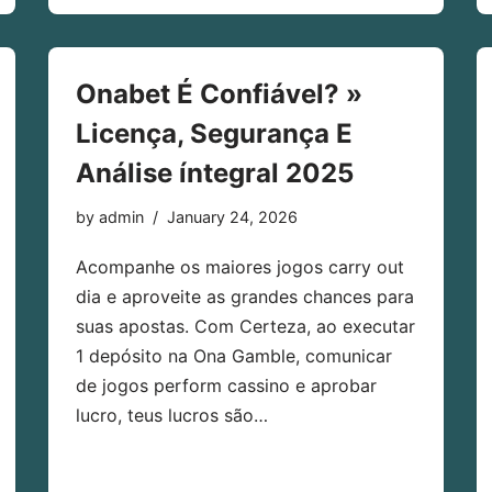
Onabet É Confiável? »
Licença, Segurança E
Análise íntegral 2025
by
admin
January 24, 2026
Acompanhe os maiores jogos carry out
dia e aproveite as grandes chances para
suas apostas. Com Certeza, ao executar
1 depósito na Ona Gamble, comunicar
de jogos perform cassino e aprobar
lucro, teus lucros são…