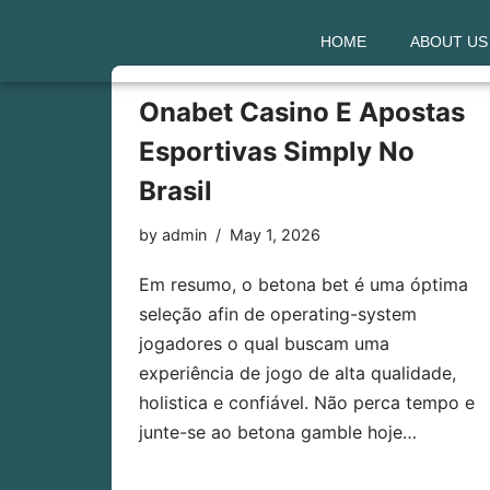
HOME
ABOUT US
Skip
to
Onabet Casino E Apostas
content
Esportivas Simply No
Brasil
by
admin
May 1, 2026
Em resumo, o betona bet é uma óptima
seleção afin de operating-system
jogadores o qual buscam uma
experiência de jogo de alta qualidade,
holistica e confiável. Não perca tempo e
junte-se ao betona gamble hoje…