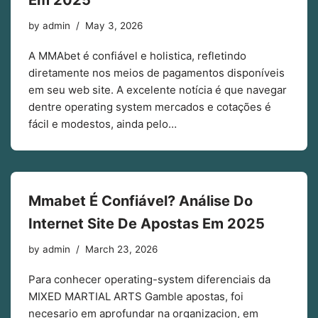
Em 2025
by
admin
May 3, 2026
A MMAbet é confiável e holistica, refletindo
diretamente nos meios de pagamentos disponíveis
em seu web site. A excelente notícia é que navegar
dentre operating system mercados e cotações é
fácil e modestos, ainda pelo…
Mmabet É Confiável? Análise Do
Internet Site De Apostas Em 2025
by
admin
March 23, 2026
Para conhecer operating-system diferenciais da
MIXED MARTIAL ARTS Gamble apostas, foi
necesario em aprofundar na organizacion, em