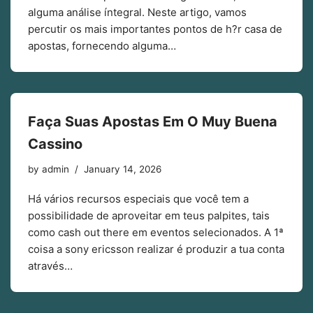
alguma análise íntegral. Neste artigo, vamos
percutir os mais importantes pontos de h?r casa de
apostas, fornecendo alguma…
Faça Suas Apostas Em O Muy Buena
Cassino
by
admin
January 14, 2026
Há vários recursos especiais que você tem a
possibilidade de aproveitar em teus palpites, tais
como cash out there em eventos selecionados. A 1ª
coisa a sony ericsson realizar é produzir a tua conta
através…