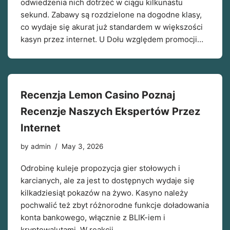
odwiedzenia nich dotrzeć w ciągu kilkunastu
sekund. Zabawy są rozdzielone na dogodne klasy,
co wydaje się akurat już standardem w większości
kasyn przez internet. U Dołu względem promocji…
Recenzja Lemon Casino Poznaj
Recenzje Naszych Ekspertów Przez
Internet
by
admin
May 3, 2026
Odrobinę kuleje propozycja gier stołowych i
karcianych, ale za jest to dostępnych wydaje się
kilkadziesiąt pokazów na żywo. Kasyno należy
pochwalić też zbyt różnorodne funkcje doładowania
konta bankowego, włącznie z BLIK-iem i
kryptowalutami. W reakcji…