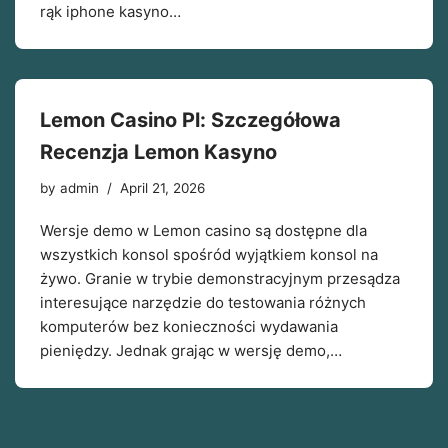
rąk iphone kasyno…
Lemon Casino Pl: Szczegółowa
Recenzja Lemon Kasyno
by
admin
April 21, 2026
Wersje demo w Lemon casino są dostępne dla
wszystkich konsol spośród wyjątkiem konsol na
żywo. Granie w trybie demonstracyjnym przesądza
interesujące narzędzie do testowania różnych
komputerów bez konieczności wydawania
pieniędzy. Jednak grając w wersję demo,…