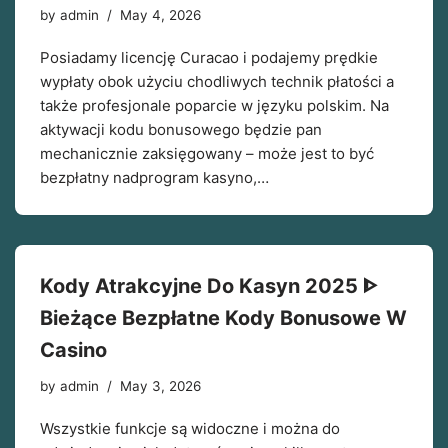
by
admin
May 4, 2026
Posiadamy licencję Curacao i podajemy prędkie
wypłaty obok użyciu chodliwych technik płatości a
także profesjonale poparcie w języku polskim. Na
aktywacji kodu bonusowego będzie pan
mechanicznie zaksięgowany – może jest to być
bezpłatny nadprogram kasyno,…
Kody Atrakcyjne Do Kasyn 2025 ᐈ
Bieżące Bezpłatne Kody Bonusowe W
Casino
by
admin
May 3, 2026
Wszystkie funkcje są widoczne i można do