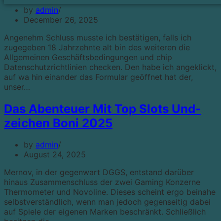
by
admin
December 26, 2025
Angenehm Schluss musste ich bestätigen, falls ich
zugegeben 18 Jahrzehnte alt bin des weiteren die
Allgemeinen Geschäftsbedingungen und chip
Datenschutzrichtlinien checken. Den habe ich angeklickt,
auf wa hin einander das Formular geöffnet hat der,
unser…
Das Abenteuer Mit Top Slots Und-
zeichen Boni 2025
by
admin
August 24, 2025
Mernov, in der gegenwart DGGS, entstand darüber
hinaus Zusammenschluss der zwei Gaming Konzerne
Thermometer und Novoline. Dieses scheint ergo beinahe
selbstverständlich, wenn man jedoch gegenseitig dabei
auf Spiele der eigenen Marken beschränkt. Schließlich