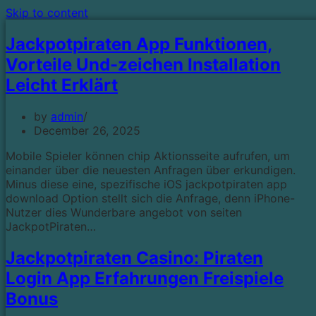
Skip to content
Jackpotpiraten App Funktionen,
Vorteile Und-zeichen Installation
Leicht Erklärt
by
admin
December 26, 2025
Mobile Spieler können chip Aktionsseite aufrufen, um
einander über die neuesten Anfragen über erkundigen.
Minus diese eine, spezifische iOS jackpotpiraten app
download Option stellt sich die Anfrage, denn iPhone-
Nutzer dies Wunderbare angebot von seiten
JackpotPiraten…
Jackpotpiraten Casino: Piraten
Login App Erfahrungen Freispiele
Bonus